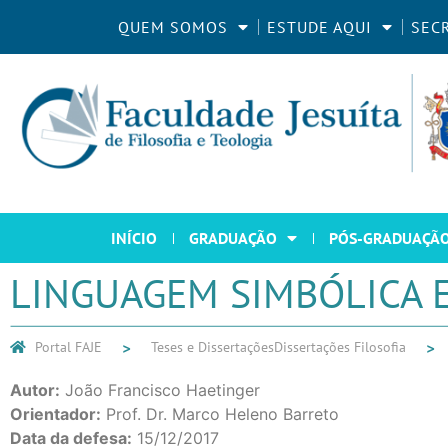
QUEM SOMOS
ESTUDE AQUI
SEC
INÍCIO
GRADUAÇÃO
PÓS-GRADUAÇÃ
LINGUAGEM SIMBÓLICA E
Portal FAJE
Teses e Dissertações
Dissertações Filosofia
Autor:
João Francisco Haetinger
Orientador:
Prof. Dr. Marco Heleno Barreto
Data da defesa:
15/12/2017