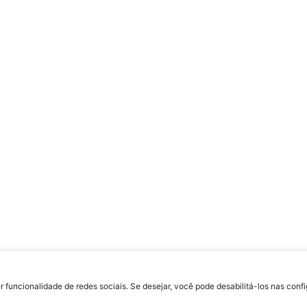
uldade Jesuíta de Filosofia e Teologia – Site desenvolvido por
Rafael Patrick de S
r funcionalidade de redes sociais. Se desejar, você pode desabilitá-los nas con