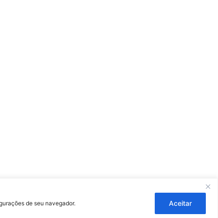
ouza
Aceitar
figurações de seu navegador.