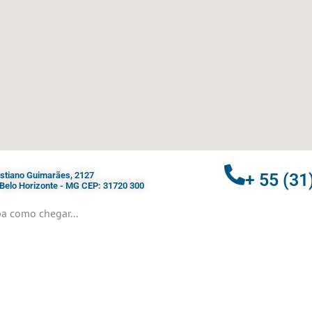
ristiano Guimarães, 2127
+ 55 (31
- Belo Horizonte - MG CEP: 31720 300
a como chegar...