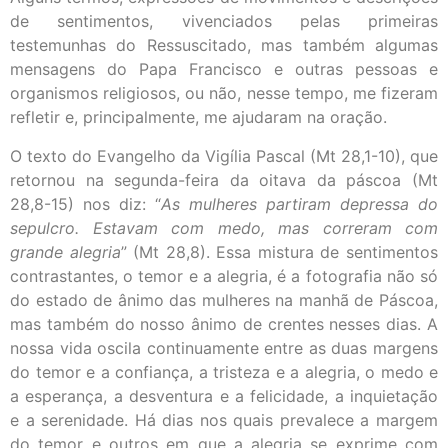
de sentimentos, vivenciados pelas primeiras
testemunhas do Ressuscitado, mas também algumas
mensagens do Papa Francisco e outras pessoas e
organismos religiosos, ou não, nesse tempo, me fizeram
refletir e, principalmente, me ajudaram na oração.
O texto do Evangelho da Vigília Pascal (Mt 28,1-10), que
retornou na segunda-feira da oitava da páscoa (Mt
28,8-15) nos diz: “
As mulheres partiram depressa do
sepulcro. Estavam com medo, mas correram com
grande alegria
” (Mt 28,8). Essa mistura de sentimentos
contrastantes, o temor e a alegria, é a fotografia não só
do estado de ânimo das mulheres na manhã de Páscoa,
mas também do nosso ânimo de crentes nesses dias. A
nossa vida oscila continuamente entre as duas margens
do temor e a confiança, a tristeza e a alegria, o medo e
a esperança, a desventura e a felicidade, a inquietação
e a serenidade. Há dias nos quais prevalece a margem
do temor e outros em que a alegria se exprime com