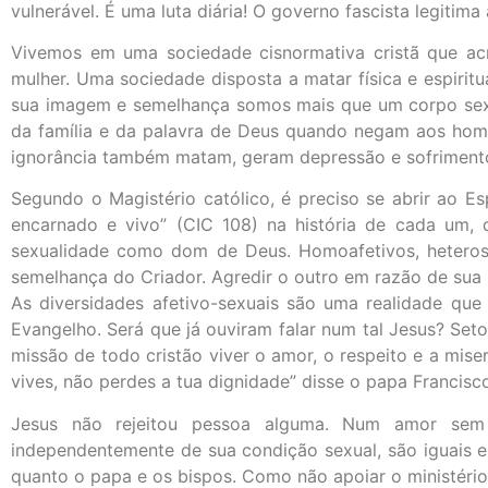
vulnerável. É uma luta diária! O governo fascista legitima
Vivemos em uma sociedade cisnormativa cristã que ac
mulher. Uma sociedade disposta a matar física e espiri
sua imagem e semelhança somos mais que um corpo sexua
da família e da palavra de Deus quando negam aos home
ignorância também matam, geram depressão e sofrimento
Segundo o Magistério católico, é preciso se abrir ao Esp
encarnado e vivo” (CIC 108) na história de cada um, d
sexualidade como dom de Deus. Homoafetivos, heteros, 
semelhança do Criador. Agredir o outro em razão de sua i
As diversidades afetivo-sexuais são uma realidade que
Evangelho. Será que já ouviram falar num tal Jesus? Seto
missão de todo cristão viver o amor, o respeito e a mi
vives, não perdes a tua dignidade” disse o papa Francisco
Jesus não rejeitou pessoa alguma. Num amor sem f
independentemente de sua condição sexual, são iguais em
quanto o papa e os bispos. Como não apoiar o ministér