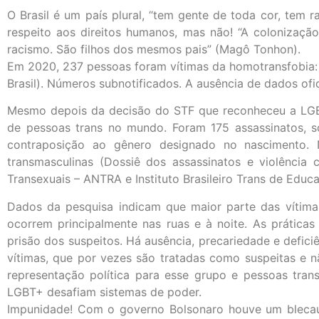
O Brasil é um país plural, “tem gente de toda cor, tem r
respeito aos direitos humanos, mas não! “A colonização
racismo. São filhos dos mesmos pais” (Magô Tonhon).
Em 2020, 237 pessoas foram vítimas da homotransfobia: 2
Brasil). Números subnotificados. A ausência de dados ofi
Mesmo depois da decisão do STF que reconheceu a LGBTI
de pessoas trans no mundo. Foram 175 assassinatos,
contraposição ao gênero designado no nascimento.
transmasculinas (Dossiê dos assassinatos e violência 
Transexuais – ANTRA e Instituto Brasileiro Trans de Educ
Dados da pesquisa indicam que maior parte das vítimas
ocorrem principalmente nas ruas e à noite. As práticas p
prisão dos suspeitos. Há ausência, precariedade e defici
vítimas, que por vezes são tratadas como suspeitas e n
representação política para esse grupo e pessoas tran
LGBT+ desafiam sistemas de poder.
Impunidade! Com o governo Bolsonaro houve um blecaut