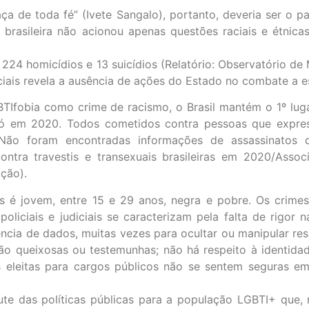
aça de toda fé” (Ivete Sangalo), portanto, deveria ser o 
 brasileira não acionou apenas questões raciais e étnic
24 homicídios e 13 suicídios (Relatório: Observatório de
ciais revela a ausência de ações do Estado no combate a e
fobia como crime de racismo, o Brasil mantém o 1º luga
 só em 2020. Todos cometidos contra pessoas que expr
 Não foram encontradas informações de assassinatos
contra travestis e transexuais brasileiras em 2020/Assoc
ação).
 é jovem, entre 15 e 29 anos, negra e pobre. Os crimes
oliciais e judiciais se caracterizam pela falta de rigor n
ência de dados, muitas vezes para ocultar ou manipular re
ão queixosas ou testemunhas; não há respeito à identidad
s eleitas para cargos públicos não se sentem seguras em 
e das políticas públicas para a população LGBTI+ que, 