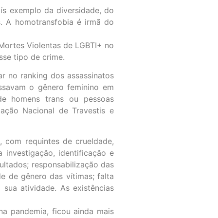
país exemplo da diversidade, do
as. A homotransfobia é irmã do
 Mortes Violentas de LGBTI+ no
sse tipo de crime.
r no ranking dos assassinatos
essavam o gênero feminino em
 de homens trans ou pessoas
iação Nacional de Travestis e
, com requintes de crueldade,
a investigação, identificação e
sultados; responsabilização das
e de gênero das vítimas; falta
sua atividade. As existências
na pandemia, ficou ainda mais