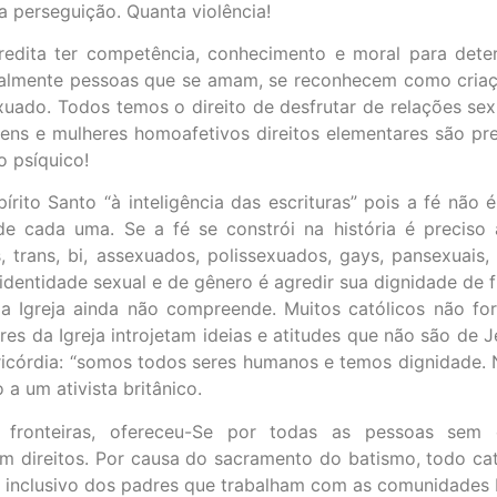
 a perseguição. Quanta violência!
redita ter competência, conhecimento e moral para det
tualmente pessoas que se amam, se reconhecem como criaç
do. Todos temos o direito de desfrutar de relações sex
ns e mulheres homoafetivos direitos elementares são pre
 psíquico!
írito Santo “à inteligência das escrituras” pois a fé não 
e cada uma. Se a fé se constrói na história é preciso ac
trans, bi, assexuados, polissexuados, gays, pansexuais,
dentidade sexual e de gênero é agredir sua dignidade de f
 a Igreja ainda não compreende. Muitos católicos não fo
res da Igreja introjetam ideias e atitudes que não são de
sericórdia: “somos todos seres humanos e temos dignidad
 a um ativista britânico.
ronteiras, ofereceu-Se por todas as pessoas sem e
 direitos. Por causa do sacramento do batismo, todo cató
io inclusivo dos padres que trabalham com as comunidade