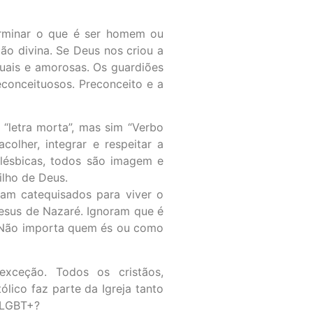
erminar o que é ser homem ou
ão divina. Se Deus nos criou a
uais e amorosas. Os guardiões
conceituosos. Preconceito e a
é “letra morta”, mas sim “Verbo
olher, integrar e respeitar a
 lésbicas, todos são imagem e
ilho de Deus.
ram catequisados para viver o
 Jesus de Nazaré. Ignoram que é
e. Não importa quem és ou como
xceção. Todos os cristãos,
lico faz parte da Igreja tanto
s LGBT+?