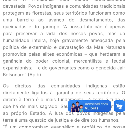
devastada. Povos indígenas e comunidades tradicionais
protegem as florestas, seus territórios funcionam como
uma barreira ao avanço do desmatamento, das
queimadas e do garimpo. “A nossa luta não é apenas
para preservar a vida dos nossos povos, mas da
humanidade inteira, hoje gravemente ameaçada pela
política de extermínio e devastação da Mãe Natureza
promovida pelas elites econômicas – que herdaram a
ganância do poder colonial, mercantilista e feudal
expansionista – e de governantes como o genocida Jair
Bolsonaro” (Apib).
Os direitos das comunidades indígenas estão
diretamente ligados à garantia de seus territórios. O
direito à terra é o mais fundamental. A terra é tudo o
que há de mais sagrado. Seu direito à terra é anterior
ao próprio Estado. A luta dos povos indígenas pela
terra é uma questão de justiça e de direitos humanos.
“É um compromisso evangélico e profético de nossa