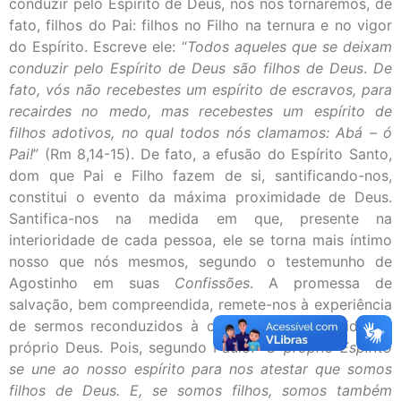
conduzir pelo Espírito de Deus, nós nos tornaremos, de
fato, filhos do Pai: filhos no Filho na ternura e no vigor
do Espírito. Escreve ele: “
Todos aqueles que se deixam
conduzir pelo Espírito de
Deus são filhos de Deus
.
De
fato, vós não recebestes um espírito de escravos,
para
recairdes no medo, mas recebestes um espírito de
filhos adotivos, no qual todos nós clamamos: Abá – ó
Pai!
” (Rm 8,14-15). De fato, a efusão do Espírito Santo,
dom que Pai e Filho fazem de si, santificando-nos,
constitui o evento da máxima proximidade de Deus.
Santifica-nos na medida em que, presente na
interioridade de cada pessoa, ele se torna mais íntimo
nosso que nós mesmos, segundo o testemunho de
Agostinho em suas
Confissões
. A promessa de
salvação, bem compreendida, remete-nos à experiência
de sermos reconduzidos à comunhão com a vida do
próprio Deus. Pois, segundo Paulo: “
O próprio Espírito
se une ao nosso espírito
para nos atestar que somos
filhos de Deus. E, se somos filhos, somos também