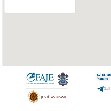
Av. Dr. C
Planalto 
Saib