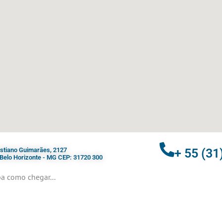
ristiano Guimarães, 2127
+ 55 (31
- Belo Horizonte - MG CEP: 31720 300
a como chegar...