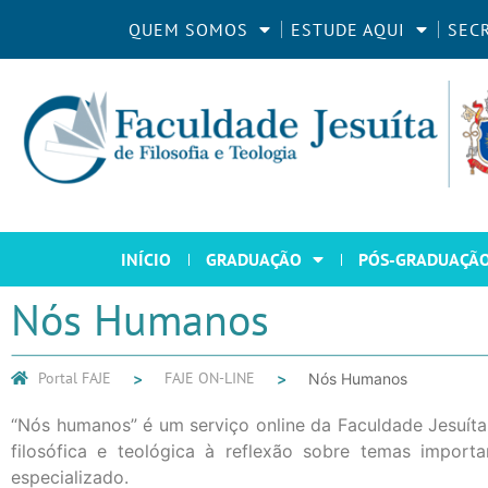
QUEM SOMOS
ESTUDE AQUI
SEC
INÍCIO
GRADUAÇÃO
PÓS-GRADUAÇÃ
Nós Humanos
Portal FAJE
FAJE ON-LINE
Nós Humanos
“Nós humanos” é um serviço online da Faculdade Jesuíta 
filosófica e teológica à reflexão sobre temas import
especializado.