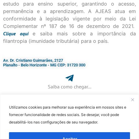
estudo para ensino superior, garantindo o acesso,
permanência e a aprendizagem. A AJEAS atua em
conformidade à legislação vigente por meio da Lei
Complementar nº 187 de 16 de dezembro de 2021.
Clique
aqui
e saiba mais sobre a importância da
filantropia (imunidade tributária) para o país.
Av. Dr. Cristiano Guimarães, 2127
Planalto - Belo Horizonte - MG CEP: 31720 300
Saiba como chegar...
Utilizamos cookies para melhorar sua experiência em nossos sites e
+ 55 (31) 3115-7000​
fornecer funcionalidade de redes sociais. Se desejar, você pode
desabilitá-los nas configurações de seu navegador.
©Faculdade Jesuíta de Filosofia e Teologia – Site desenvolvido por
Rafael
Patrick de Souza
Aceitar