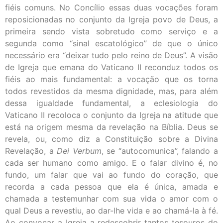
fiéis comuns. No Concílio essas duas vocações foram
reposicionadas no conjunto da Igreja povo de Deus, a
primeira sendo vista sobretudo como serviço e a
segunda como “sinal escatológico” de que o único
necessário era “deixar tudo pelo reino de Deus”. A visão
de Igreja que emana do Vaticano II reconduz todos os
fiéis ao mais fundamental: a vocação que os torna
todos revestidos da mesma dignidade, mas, para além
dessa igualdade fundamental, a eclesiologia do
Vaticano II recoloca o conjunto da Igreja na atitude que
está na origem mesma da revelação na Bíblia. Deus se
revela, ou, como diz a Constituição sobre a Divina
Revelação, a
Dei Verbum
, se “autocomunica”, falando a
cada ser humano como amigo. E o falar divino é, no
fundo, um falar que vai ao fundo do coração, que
recorda a cada pessoa que ela é única, amada e
chamada a testemunhar com sua vida o amor com o
qual Deus a revestiu, ao dar-lhe vida e ao chamá-la à fé.
Ao convocar a Igreja a redescobrir tantos tesouros do