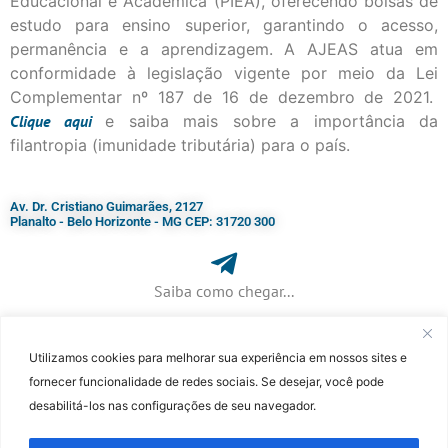
Educacional e Acadêmica (PIEA), oferecendo bolsas de
estudo para ensino superior, garantindo o acesso,
permanência e a aprendizagem. A AJEAS atua em
conformidade à legislação vigente por meio da Lei
Complementar nº 187 de 16 de dezembro de 2021.
Clique
aqui
e saiba mais sobre a importância da
filantropia (imunidade tributária) para o país.
Av. Dr. Cristiano Guimarães, 2127
Planalto - Belo Horizonte - MG CEP: 31720 300
Saiba como chegar...
Utilizamos cookies para melhorar sua experiência em nossos sites e
+ 55 (31) 3115-7000​
fornecer funcionalidade de redes sociais. Se desejar, você pode
desabilitá-los nas configurações de seu navegador.
©Faculdade Jesuíta de Filosofia e Teologia – Site desenvolvido por
Rafael
Patrick de Souza