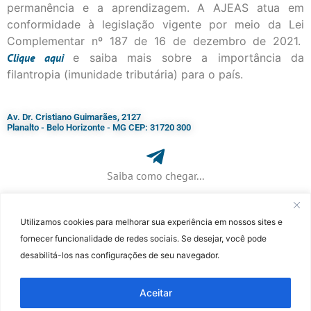
permanência e a aprendizagem. A AJEAS atua em
conformidade à legislação vigente por meio da Lei
Complementar nº 187 de 16 de dezembro de 2021.
Clique
aqui
e saiba mais sobre a importância da
filantropia (imunidade tributária) para o país.
Av. Dr. Cristiano Guimarães, 2127
Planalto - Belo Horizonte - MG CEP: 31720 300
Saiba como chegar...
Utilizamos cookies para melhorar sua experiência em nossos sites e
+ 55 (31) 3115-7000​
fornecer funcionalidade de redes sociais. Se desejar, você pode
desabilitá-los nas configurações de seu navegador.
©Faculdade Jesuíta de Filosofia e Teologia – Site desenvolvido por
Rafael
Patrick de Souza
Aceitar