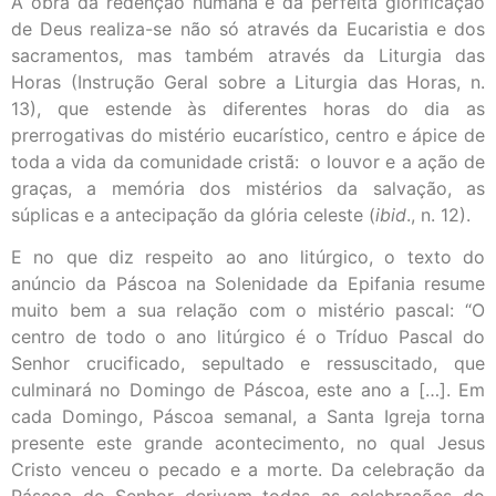
A obra da redenção humana e da perfeita glorificação
de Deus realiza-se não só através da Eucaristia e dos
sacramentos, mas também através da Liturgia das
Horas (Instrução Geral sobre a Liturgia das Horas, n.
13), que estende às diferentes horas do dia as
prerrogativas do mistério eucarístico, centro e ápice de
toda a vida da comunidade cristã: o louvor e a ação de
graças, a memória dos mistérios da salvação, as
súplicas e a antecipação da glória celeste (
ibid
., n. 12).
E no que diz respeito ao ano litúrgico, o texto do
anúncio da Páscoa na Solenidade da Epifania resume
muito bem a sua relação com o mistério pascal: “O
centro de todo o ano litúrgico é o Tríduo Pascal do
Senhor crucificado, sepultado e ressuscitado, que
culminará no Domingo de Páscoa, este ano a […]. Em
cada Domingo, Páscoa semanal, a Santa Igreja torna
presente este grande acontecimento, no qual Jesus
Cristo venceu o pecado e a morte. Da celebração da