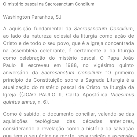
O mistério pascal na Sacrosanctum Concilium
Washington Paranhos, SJ
A aquisição fundamental da
Sacrosanctum Concilium
,
ao lado da natureza eclesial da liturgia como ação de
Cristo e de todo o seu povo, que é a Igreja concentrada
na assembleia celebrante, é certamente a da liturgia
como celebração do mistério pascal. O Papa João
Paulo II escreveu em 1988, no vigésimo quinto
aniversário da
Sacrosanctum Concilium
: “O primeiro
princípio da Constituição sobre a Sagrada Liturgia é a
atualização do mistério pascal de Cristo na liturgia da
Igreja ((JOÃO PAULO II, Carta Apostólica
Vicesimus
quintus annus
, n. 6).
Como é sabido, o documento conciliar, valendo-se das
aquisições teológicas das décadas anteriores,
considerando a revelação como a história da salvação
que tem o seu ápice na morte, ressurreição e ascensão