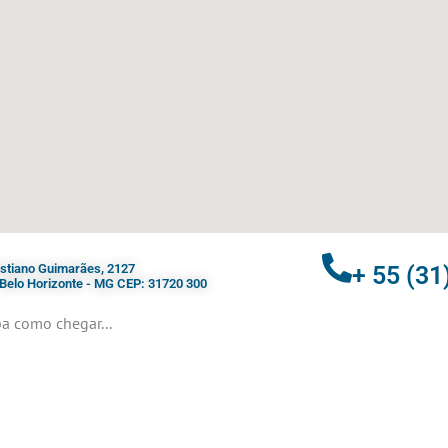
ristiano Guimarães, 2127
+ 55 (31
- Belo Horizonte - MG CEP: 31720 300
a como chegar...