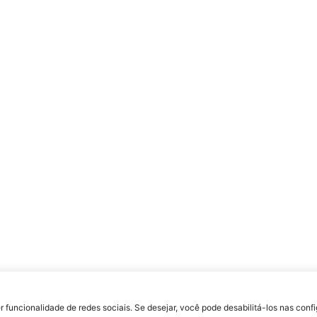
uldade Jesuíta de Filosofia e Teologia – Site desenvolvido por
Rafael Patrick de S
r funcionalidade de redes sociais. Se desejar, você pode desabilitá-los nas con