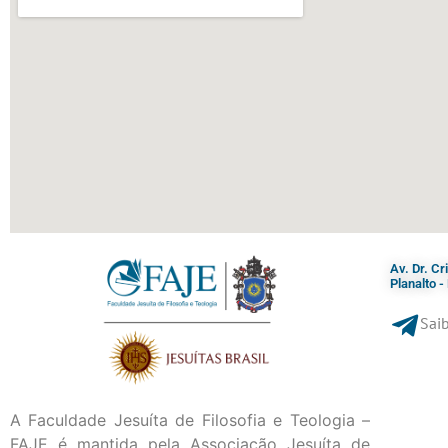
Av. Dr. C
Planalto 
Saib
A Faculdade Jesuíta de Filosofia e Teologia –
FAJE é mantida pela Associação Jesuíta de