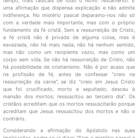
tempo, mais radicais de todo o Novo Testamento. É
uma afirmação que dispensa explicação e não admite
indiferença. No mistério pascal deparamo-nos não só
com a verdade mais importante, mas com o próprio
fundamento da fé cristã. Sem a ressurreição de Cristo,
a fé cristã não é privada de alguma coisa, mas é
esvaziada, não há mais nada, não há nenhum sentido,
mas não como um recipiente vazio, mas como um
corpo sem vida. Se não há ressurreição de Cristo, não
há possibilidade de cristianismo. Não é por acaso que
na profissão de fé, antes de confessar “creio na
ressurreição da carne”, se diz “creio em Jesus Cristo
que foi crucificado, morto e sepultado; desceu à
mansão dos mortos; ressuscitou ao terceiro dia”. Os
cristãos acreditam que os mortos ressuscitarão porque
acreditam que Jesus ressuscitou dos mortos e não o
contrário.
Considerando a afirmação do Apóstolo nas suas
implicações, poder-se-ia dizer: “Sem o mistério pascal a