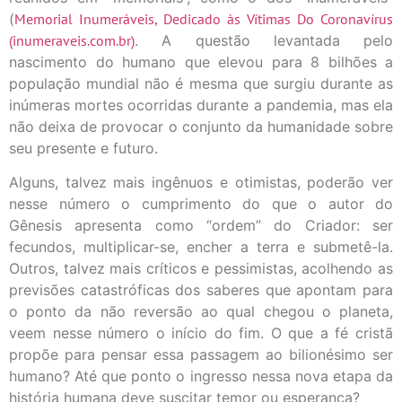
(
Memorial Inumeráveis, Dedicado às Vítimas Do Coronavírus
(inumeraveis.com.br)
. A questão levantada pelo
nascimento do humano que elevou para 8 bilhões a
população mundial não é mesma que surgiu durante as
inúmeras mortes ocorridas durante a pandemia, mas ela
não deixa de provocar o conjunto da humanidade sobre
seu presente e futuro.
Alguns, talvez mais ingênuos e otimistas, poderão ver
nesse número o cumprimento do que o autor do
Gênesis apresenta como “ordem” do Criador: ser
fecundos, multiplicar-se, encher a terra e submetê-la.
Outros, talvez mais críticos e pessimistas, acolhendo as
previsões catastróficas dos saberes que apontam para
o ponto da não reversão ao qual chegou o planeta,
veem nesse número o início do fim. O que a fé cristã
propõe para pensar essa passagem ao bilionésimo ser
humano? Até que ponto o ingresso nessa nova etapa da
história humana deve suscitar temor ou esperança?