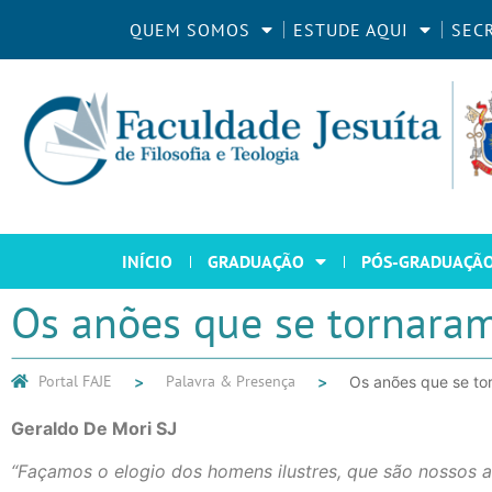
QUEM SOMOS
ESTUDE AQUI
SEC
INÍCIO
GRADUAÇÃO
PÓS-GRADUAÇÃ
Os anões que se tornaram
Portal FAJE
Palavra & Presença
Os anões que se to
Geraldo De Mori SJ
“Façamos o elogio dos homens ilustres, que são nossos