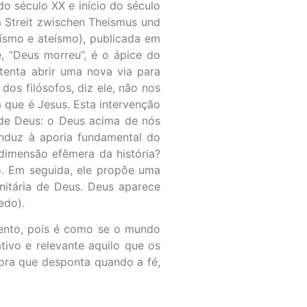
o século XX e início do século
m Streit zwischen Theismus und
eísmo e ateísmo), publicada em
 “Deus morreu”, é o ápice do
tenta abrir uma nova via para
dos filósofos, diz ele, não nos
 que é Jesus. Esta intervenção
 de Deus: o Deus acima de nós
onduz à aporia fundamental do
imensão efêmera da história?
o. Em seguida, ele propõe uma
nitária de Deus. Deus aparece
edo).
lento, pois é como se o mundo
tivo e relevante aquilo que os
rora que desponta quando a fé,