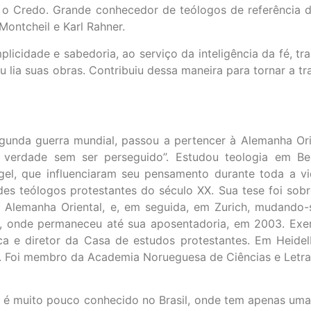
e o Credo. Grande conhecedor de teólogos de referência 
ontcheil e Karl Rahner.
plicidade e sabedoria, ao serviço da inteligência da fé, 
 lia suas obras. Contribuiu dessa maneira para tornar a t
nda guerra mundial, passou a pertencer à Alemanha Orient
 verdade sem ser perseguido”. Estudou teologia em Berl
ogel, que influenciaram seu pensamento durante toda a v
ndes teólogos protestantes do século XX. Sua tese foi sob
na Alemanha Oriental, e, em seguida, em Zurich, mudando
, onde permaneceu até sua aposentadoria, em 2003. Exer
ca e diretor da Casa de estudos protestantes. Em Heidel
 Foi membro da Academia Norueguesa de Ciências e Letra
l é muito pouco conhecido no Brasil, onde tem apenas uma