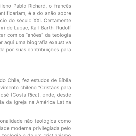
leno Pablo Richard, o francês
ntificariam, é a do anão sobre
cio do século XXI. Certamente
ri de Lubac, Karl Barth, Rudolf
car com os “anões” da teologia
r aqui uma biografia exaustiva
da por suas contribuições para
o Chile, fez estudos de Bíblia
ovimento chileno “Cristãos para
José (Costa Rica), onde, desde
a da Igreja na América Latina
cionalidade não teológica como
idade moderna privilegiada pelo
a teologia e de um cristianismo