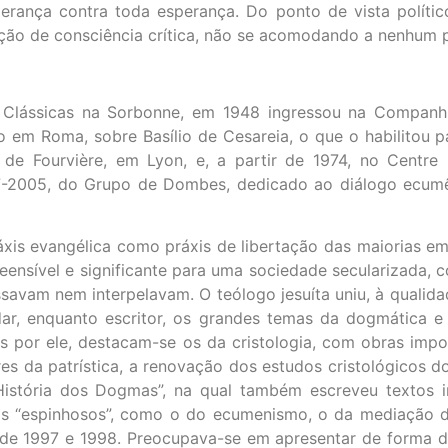
perança contra toda esperança. Do ponto de vista polític
nção de consciência crítica, não se acomodando a nenhum 
 Clássicas na Sorbonne, em 1948 ingressou na Companh
 em Roma, sobre Basílio de Cesareia, o que o habilitou pa
ta de Fourvière, em Lyon, e, a partir de 1974, no Centr
967-2005, do Grupo de Dombes, dedicado ao diálogo ecumê
áxis evangélica como práxis de libertação das maiorias e
ensível e significante para uma sociedade secularizada, c
ressavam nem interpelavam. O teólogo jesuíta uniu, à quali
ar, enquanto escritor, os grandes temas da dogmática e 
por ele, destacam-se os da cristologia, com obras impor
res da patrística, a renovação dos estudos cristológicos d
“História dos Dogmas”, na qual também escreveu textos 
as “espinhosos”, como o do ecumenismo, o da mediação da
s, de 1997 e 1998. Preocupava-se em apresentar de forma d