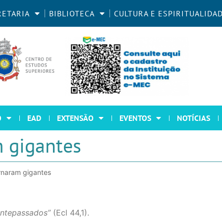
RETARIA
BIBLIOTECA
CULTURA E ESPIRITUALIDA
O
EAD
EXTENSÃO
EVENTOS
NOTÍCIAS
 gigantes
rnaram gigantes
 antepassados”
(Ecl 44,1).