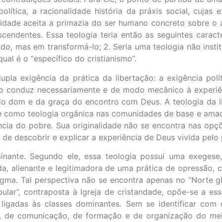
política, a racionalidade história da práxis social, cujas
lidade aceita a primazia do ser humano concreto sobre o a
cendentes. Essa teologia teria então as seguintes caracter
, mas em transformá-lo; 2. Seria uma teologia não instit
al é o “específico do cristianismo”.
upla exigência da prática da libertação: a exigência polít
não conduz necessariamente e de modo mecânico à experi
 do dom e da graça do encontro com Deus. A teologia da l
olve como teologia orgânica nas comunidades de base e ama
ência do pobre. Sua originalidade não se encontra nas opç
 de descobrir e explicar a experiência de Deus vivida pelo
minante. Segundo ele, essa teologia possui uma exegese
ada, alienante e legitimadora de uma prática de opressã
ogma. Tal perspectiva não se encontra apenas no “Norte 
opular”, contraposta à Igreja de cristandade, opõe-se a e
 ligadas às classes dominantes. Sem se identificar com
o, de comunicação, de formação e de organização do mei