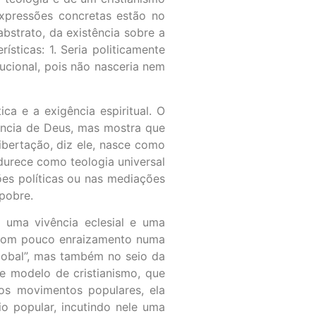
 expressões concretas estão no
bstrato, da existência sobre a
ísticas: 1. Seria politicamente
ucional, pois não nasceria nem
ica e a exigência espiritual. O
ência de Deus, mas mostra que
ibertação, diz ele, nasce como
durece como teologia universal
ões políticas ou nas mediações
 pobre.
, uma vivência eclesial e uma
o, com pouco enraizamento numa
global”, mas também no seio da
sse modelo de cristianismo, que
 os movimentos populares, ela
o popular, incutindo nele uma