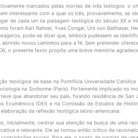
ivamente marcados pelas mortes de três teólogos: o chi
 interessante com a qual os três, provavelmente, se ide
gar de cada um na paisagem teológica do século XX e iní
mo foram Karl Rahner, Yves Congar, Urs von Balthasar, Hen
m exageros, pode-se dizer que, embora pudessem se identifi
”, abrindo novos caminhos para a fé. Sem pretender oferece
XXI, o presente texto propõe uma breve memória agradeci
ão teológica de base na Pontifícia Universidade Católica d
sociologia na Sorbonne (Paris). Fortemente implicado no m
, teve que abandonar seu país, fixando residência de San 
s Ecumênicos (DEI) e na Comissão de Estudos de Históri
elaboração da reflexão teológica latino-americana.
z, inicialmente, centrar sua atenção na busca de uma ra
cativa e relevante. Ele se tornou então crítico da racional
s contradições sociais. Para ele, o ponto de partida de um