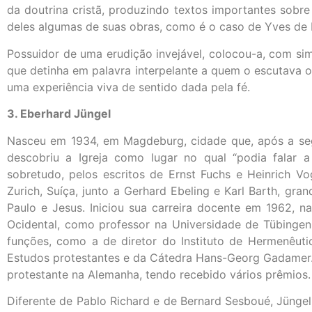
da doutrina cristã, produzindo textos importantes sobr
deles algumas de suas obras, como é o caso de Yves de M
Possuidor de uma erudição invejável, colocou-a, com sim
que detinha em palavra interpelante a quem o escutava ou
uma experiência viva de sentido dada pela fé.
3. Eberhard Jüngel
Nasceu em 1934, em Magdeburg, cidade que, após a segu
descobriu a Igreja como lugar no qual “podia falar a
sobretudo, pelos escritos de Ernst Fuchs e Heinrich V
Zurich, Suíça, junto a Gerhard Ebeling e Karl Barth, gra
Paulo e Jesus. Iniciou sua carreira docente em 1962, 
Ocidental, como professor na Universidade de Tübingen
funções, como a de diretor do Instituto de Hermenêuti
Estudos protestantes e da Cátedra Hans-Georg Gadamer.
protestante na Alemanha, tendo recebido vários prêmios.
Diferente de Pablo Richard e de Bernard Sesboué, Jünge