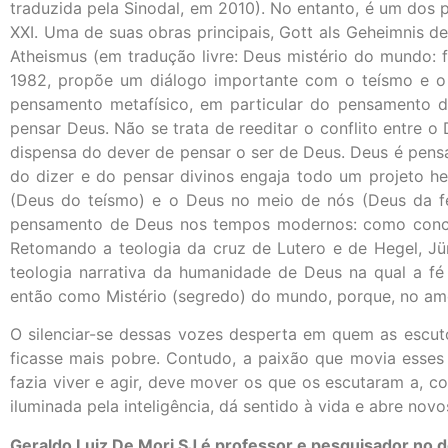
traduzida pela Sinodal, em 2010). No entanto, é um dos
XXI. Uma de suas obras principais, Gott als Geheimnis d
Atheismus (em tradução livre: Deus mistério do mundo: 
1982, propõe um diálogo importante com o teísmo e o 
pensamento metafísico, em particular do pensamento da
pensar Deus. Não se trata de reeditar o conflito entre o
dispensa do dever de pensar o ser de Deus. Deus é pensá
do dizer e do pensar divinos engaja todo um projeto h
(Deus do teísmo) e o Deus no meio de nós (Deus da fé
pensamento de Deus nos tempos modernos: como concili
Retomando a teologia da cruz de Lutero e de Hegel, Jü
teologia narrativa da humanidade de Deus na qual a fé
então como Mistério (segredo) do mundo, porque, no amo
O silenciar-se dessas vozes desperta em quem as escut
ficasse mais pobre. Contudo, a paixão que movia esses 
fazia viver e agir, deve mover os que os escutaram a, c
iluminada pela inteligência, dá sentido à vida e abre novo
Geraldo Luiz De Mori SJ é professor e pesquisador no 