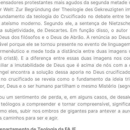
 pensadores protestantes mais agudos da segunda metade d
er Welt: Zur Begründung der Theologie des Gekreuzigten i
fundamento da teologia do Crucificado no debate entre t
ateísmo moderno. Segundo ele, a sentença de Nietzsche,
 subjetividade, de Descartes. Em função disso, o autor 
 Deus dos filósofos e o Deus de Abrão. A renúncia ao Deus 
vel porque ele se tornou presente no evento de linguagem
ermenêutico e mede toda a distância entre duas imagens
 cristã). E a diferença entre essas duas imagens nos c
ar a imutabilidade de Deus que é acima de nós com a d
ngel encontra a solução dessa aporia no Deus crucificad
 no crucificado se revela como o fundamento da ideia tri
r, Deus e o ser humano partilham o mesmo Mistério (segr
ou um sentimento de perda, e, em alguns casos, de desa
teólogos a compreender e tornar compreensível, significa
omo eles, subir nos ombros de gigantes para antever a au
s caminhos para ser e agir.
departamento de Teologia da FAJE