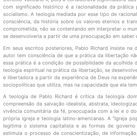
com significado histórico é a racionalidade da prática 
socialismo. A teologia mediada por esse tipo de raciona
consciência, da história sobre os valores eternos e trans
comprometida, não se contentando em interpretar o mundo
se desenvolveria a partir de uma preocupação em saber qu
Em seus escritos posteriores, Pablo Richard insiste na d
autor tem consciência de que a prática da libertação 
essa prática é a condição de possibilidade da acolhida
teologia espiritual na prática da libertação, se desenv
e libertadora a partir da experiência de Deus na experi
sociopolíticas que utiliza, mas na capacidade que ela tem
A teologia de Pablo Richard é crítica da teologia do
compreensão da salvação idealista, abstrata, ideologiz
vivência comunitária da fé, preocupada com a lei e o d
própria Igreja e teologia latino-americanas. A “Igreja p
legitima o sistema capitalista e as formas de governo
estimula o processo de conscientização, de informaçã