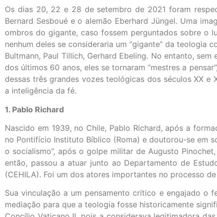
Os dias 20, 22 e 28 de setembro de 2021 foram respect
Bernard Sesboué e o alemão Eberhard Jüngel. Uma imagem
ombros do gigante, caso fossem perguntados sobre o lu
nenhum deles se consideraria um “gigante” da teologia co
Bultmann, Paul Tillich, Gerhard Ebeling. No entanto, se
dos últimos 60 anos, eles se tornaram “mestres a pensar
dessas três grandes vozes teológicas dos séculos XX e 
a inteligência da fé.
1. Pablo Richard
Nascido em 1939, no Chile, Pablo Richard, após a formaç
no Pontifício Instituto Bíblico (Roma) e doutorou-se em 
o socialismo”, após o golpe militar de Augusto Pinochet
então, passou a atuar junto ao Departamento de Estudo
(CEHILA). Foi um dos atores importantes no processo de 
Sua vinculação a um pensamento crítico e engajado o fe
mediação para que a teologia fosse historicamente signifi
Concílio Vaticano II, pois a considerava legitimadora da