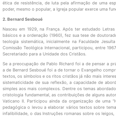
ética de resistência, de luta pela afirmação de uma es
poder, mesmo o popular, a Igreja popular exerce uma fu
2. Bernard Sesboué
Nasceu em 1929, na França. Após ter estudado Letras
básicos e a ordenação (1960), fez sua tese de doutorado
teologia sistemática, inicialmente na Faculdade Jesuí
Comissão Teológica Internacional, participou, entre 1
Secretariado para a Unidade dos Cristãos.
Se a preocupação de Pablo Richard foi a de pensar a pr
a de Bernard Sesboué foi a de tornar o Evangelho compre
textos, os símbolos e os ritos cristãos já não mais inte
sistematicidade de sua reflexão, a capacidade de abord
simples aos mais complexos. Dentre os temas abordados 
cristologia fundamental, as contribuições de alguns auto
Vaticano II. Participou ainda da organização de uma 
pedagógica o levou a elaborar vários textos sobre tem
infalibilidade, o das Instruções romanas sobre os leigo