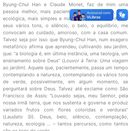
Byung-Chul Han e Claude Monet, faz de mim uma
pessoa melhor, mais paciente, mais equilibrada, mais
ecológica, mais simples e mais silenciosa. O verde em
seus vários tons, o silêncio, o belo, o equilíbrio, me
convocam ao cuidado, amoroso, com a casa comum.
Talvez seja por isso que Byung-Chul Han, num exagero
metafórico afirma que aprendeu, cultivando seu jardim,
que: “a biologia é, em última instância, uma teologia, um
ensinamento sobre Deus” (
Louvor à Terra: Uma viagem
ao jardim
). Aquele que, pacientemente, passa um tempo
contemplando a natureza, contemplando os vários tons
de verde, possivelmente, em algum momento, se
perguntará sobre Deus. Talvez até exclame como São
Francisco de Assis: “Louvado sejas, meu Senhor, pela
nossa irmã terra, que nos sustenta e governa e produz
variados frutos com flores coloridas e verduras”
(
Laudato Sí
). Deus, belo, silêncio, contemplação,
natureza, ecologia … – tantos percursos, como tantos
são os tons de verde.