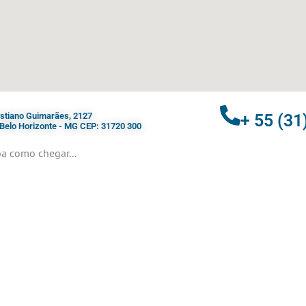
ristiano Guimarães, 2127
+ 55 (31
- Belo Horizonte - MG CEP: 31720 300
a como chegar...