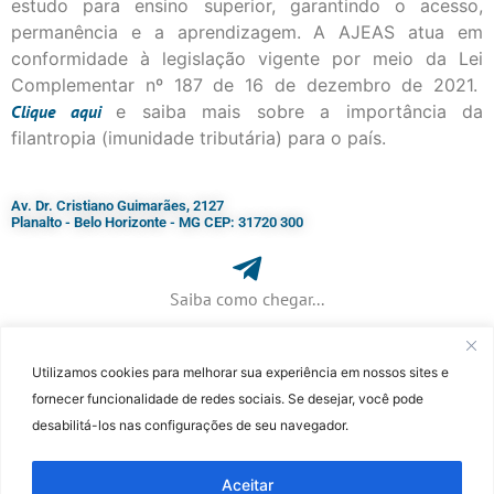
estudo para ensino superior, garantindo o acesso,
permanência e a aprendizagem. A AJEAS atua em
conformidade à legislação vigente por meio da Lei
Complementar nº 187 de 16 de dezembro de 2021.
Clique
aqui
e saiba mais sobre a importância da
filantropia (imunidade tributária) para o país.
Av. Dr. Cristiano Guimarães, 2127
Planalto - Belo Horizonte - MG CEP: 31720 300
Saiba como chegar...
Utilizamos cookies para melhorar sua experiência em nossos sites e
+ 55 (31) 3115-7000​
fornecer funcionalidade de redes sociais. Se desejar, você pode
desabilitá-los nas configurações de seu navegador.
©Faculdade Jesuíta de Filosofia e Teologia – Site desenvolvido por
Rafael
Patrick de Souza
Aceitar