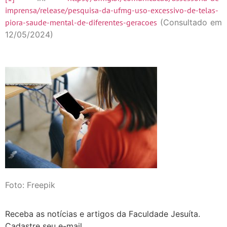
imprensa/release/pesquisa-da-ufmg-uso-excessivo-de-telas-
piora-saude-mental-de-diferentes-geracoes
(Consultado em
12/05/2024)
Foto: Freepik
Receba as notícias e artigos da Faculdade Jesuíta.
Cadastre seu e-mail...