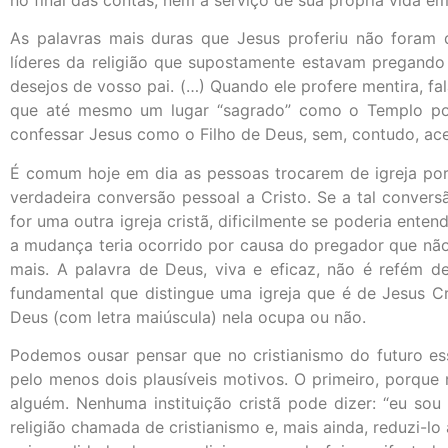
As palavras mais duras que Jesus proferiu não foram d
líderes da religião que supostamente estavam pregando a 
desejos de vosso pai. (…) Quando ele profere mentira, fa
que até mesmo um lugar “sagrado” como o Templo pod
confessar Jesus como o Filho de Deus, sem, contudo, acei
É comum hoje em dia as pessoas trocarem de igreja por
verdadeira conversão pessoal a Cristo. Se a tal convers
for uma outra igreja cristã, dificilmente se poderia en
a mudança teria ocorrido por causa do pregador que nã
mais. A palavra de Deus, viva e eficaz, não é refém d
fundamental que distingue uma igreja que é de Jesus Cr
Deus (com letra maiúscula) nela ocupa ou não.
Podemos ousar pensar que no cristianismo do futuro essa
pelo menos dois plausíveis motivos. O primeiro, porque 
alguém. Nenhuma instituição cristã pode dizer: “eu sou 
religião chamada de cristianismo e, mais ainda, reduzi-lo