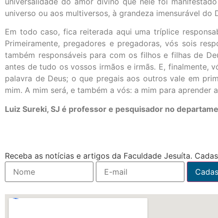
universalidade do amor divino que nele foi manifestado
universo ou aos multiversos, à grandeza imensurável do D
Em todo caso, fica reiterada aqui uma tríplice respon
Primeiramente, pregadores e pregadoras, vós sois res
também responsáveis para com os filhos e filhas de De
antes de tudo os vossos irmãos e irmãs. E, finalmente,
palavra de Deus; o que pregais aos outros vale em pri
mim. A mim será, e também a vós: a mim para aprender a 
Luiz Sureki, SJ é professor e pesquisador no departame
Receba as notícias e artigos da Faculdade Jesuíta. Cadast