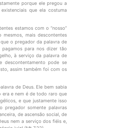
ustamente porque ele pregou a
existenciais que ela costuma
ntentes estamos com o “nosso”
o mesmos, mais descontentes
e que o pregador da palavra de
m pagamos para nos dizer tão
elho, à serviço da palavra de
se descontentamento pode se
risto, assim também foi com os
palavra de Deus. Ele bem sabia
 era e nem é de todo raro que
élicos, e que justamente isso
o pregador somente palavras
nceira, de ascensão social, de
eus nem a serviço dos fiéis e,
prio juiz! (Mt 7,22).