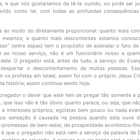
, e que nós gostaríamos de tê-la ouvido; ou pode ser j
vido como tal, com todas as profundas consequências 
as ao modo do diretamente proporcional: quanto mais co
o mesmos; e quanto mais descontentes estamos conosc
sso
” (entre aspas) tem o propósito de assinalar o fato d
e ao nosso serviço, não é um funcionário nosso a que
ele. O pregador está, antes de tudo, a serviço do Evang
 despertar o descontentamento de muitas pessoas. Es
m os profetas em Israel, assim foi com o próprio Jesus C
a história; assim continua sendo hoje.
o pregador o dever que este tem de pregar tão somente a 
que isso não é tão óbvio quanto parece, ou seja, que não
a interesses próprios, egoístas bem pouco ou nada evang
boa sensação é causada na pessoa quando esta ouve d
 promessas de bem-estar, de prosperidade econômico-fina
o é que o pregador não está nem a serviço da palavra de D
 matéria de salvação. A palavra que ele prega será o seu pró