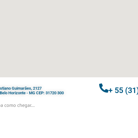
ristiano Guimarães, 2127
+ 55 (31
- Belo Horizonte - MG CEP: 31720 300
a como chegar...