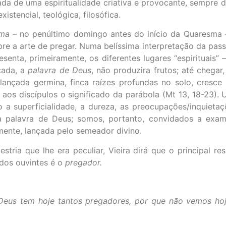
da de uma espiritualidade criativa e provocante, sempre d
istencial, teológica, filosófica.
ima
– no penúltimo domingo antes do início da Quaresma –
obre a arte de pregar. Numa belíssima interpretação da p
senta, primeiramente, os diferentes lugares “espirituais” 
çada, a
palavra de Deus
, não produzira frutos; até chega
 lançada germina, finca raízes profundas no solo, cresce
aos discípulos o significado da parábola (Mt 13, 18-23)
to a superficialidade, a dureza, as preocupações/inquiet
 da palavra de Deus; somos, portanto, convidados a exa
ente, lançada pelo semeador divino.
tria que lhe era peculiar, Vieira dirá que o principal r
 dos ouvintes é o
pregador.
 Deus tem hoje tantos pregadores, por que não vemos ho