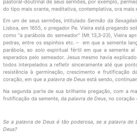
pastoral-doutrinal de seus sermões, por exemplo, permea
do tipo mais orante, meditativa, contemplativa, ora mais ex
Em um de seus sermões, intitulado
Sermão da Sexagés
Lisboa, em 1655, o pregador Pe. Vieira está pregando s
como “a parábola do semeador” (Mt 13,3-23), Vieira apre
pedras, entre os espinhos etc. – em que a semente lan
parábola, ao
solo
espiritual fértil em que a semente aí
esperados pelo semeador. Jesus mesmo havia explicado 
todos interpelados a refletir sinceramente até que pon
resistência à germinação, crescimento e frutificação
coração, em que a
palavra de Deus
está sendo, continuam
Na segunda parte de sua brilhante pregação, com a maes
frutificação da semente, da
palavra de Deus
, no coração
Se a palavra de Deus é tão poderosa, se a palavra de
Deus?