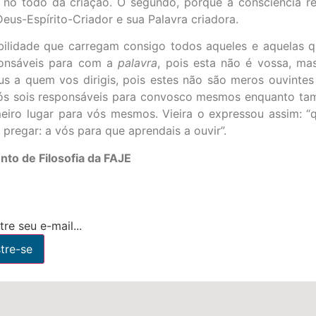
 no todo da criação. O segundo, porque a consciência re
eus-Espírito-Criador e sua Palavra criadora.
sabilidade que carregam consigo todos aqueles e aquelas 
ponsáveis para com a
palavra
, pois esta não é vossa, m
us a quem vos dirigis, pois estes não são meros ouvintes
 vós sois responsáveis para convosco mesmos enquanto ta
meiro lugar para vós mesmos. Vieira o expressou assim:
pregar: a vós para que aprendais a ouvir”.
nto de Filosofia da FAJE
re seu e-mail...