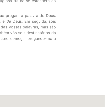
ligiosa futura se estenderá ao
que pregam a palavra de Deus.
as é
de
Deus. Em seguida, sois
 das vossas palavras, mas são
mbém vós sois destinatários da
 “quero começar pregando-me a