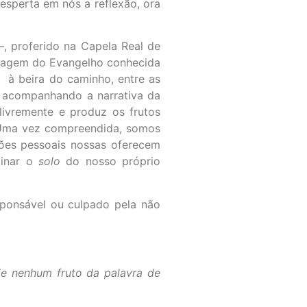
esperta em nós a reflexão, ora
, proferido na Capela Real de
assagem do Evangelho conhecida
– à beira do caminho, entre as
r, acompanhando a narrativa da
 livremente e produz os frutos
. Uma vez compreendida, somos
ações pessoais nossas oferecem
minar o
solo
do nosso próprio
esponsável ou culpado pela não
je nenhum fruto da palavra de