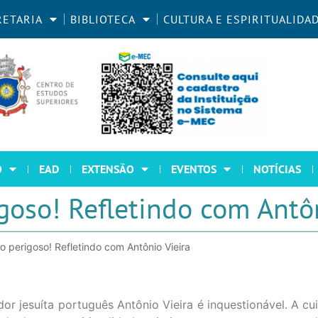
RETARIA
BIBLIOTECA
CULTURA E ESPIRITUALIDA
O
EAD
EXTENSÃO
EVENTOS
NOTÍCIAS
goso! Refletindo com Antôn
 perigoso! Refletindo com Antônio Vieira
dor jesuíta português Antônio Vieira é inquestionável. A c