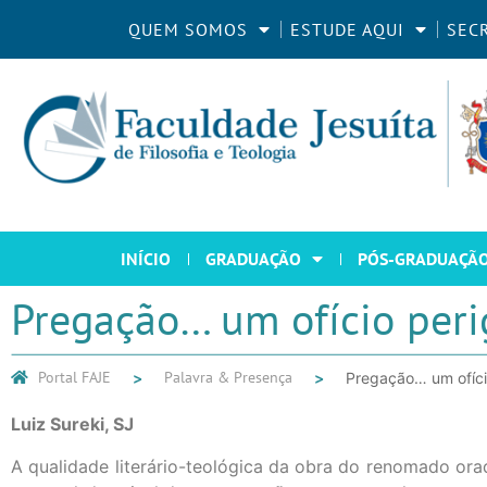
QUEM SOMOS
ESTUDE AQUI
SEC
INÍCIO
GRADUAÇÃO
PÓS-GRADUAÇÃ
Pregação… um ofício peri
Portal FAJE
Palavra & Presença
Pregação… um ofício
Luiz Sureki, SJ
A qualidade literário-teológica da obra do renomado ora