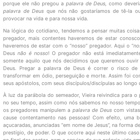
porque ele não pregou a
palavra de Deus,
como deveria
palavra de Deus
que nós não gostaríamos de tê-la ou
provocar na vida e para nossa vida.
Na lógica do cotidiano, tendemos a pensar muitas cois
pregador, mais contentes haveremos de estar conosc
haveremos de estar com o “nosso” pregador. Aqui o “
no
Deus
não é nosso
! O pregador não está imediatament
somente aquilo que nós decidimos que queremos ouvir d
Deus. Pregar a palavra de Deus é correr o risco de
transformar em ódio, perseguição e morte. Assim foi co
seus apóstolos, com seus discípulos/discípulas ao longo d
À luz da parábola do semeador, Vieira reivindica para 
no seu tempo, assim como nós sabemos no nosso tempo, 
os pregadores manipulem a
palavra de Deus
com vistas 
cause contentamento nas pessoas! Com efeito, uma 
açucaradas, anunciadas “em nome de Jesus”, na forma de
prestígio, de poder. O que ocorre aqui neste último cas
no final das contas, nem a serviço de sua própria vida em