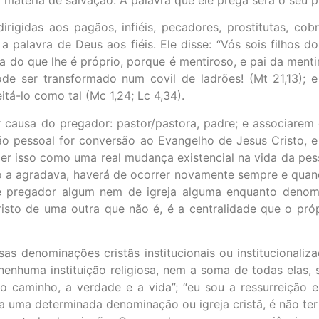
irigidas aos pagãos, infiéis, pecadores, prostitutas, co
palavra de Deus aos fiéis. Ele disse: “Vós sois filhos do
la do que lhe é próprio, porque é mentiroso, e pai da men
e ser transformado num covil de ladrões! (Mt 21,13);
tá-lo como tal (Mc 1,24; Lc 4,34).
 causa do pregador: pastor/pastora, padre; e associarem
ão pessoal for conversão ao Evangelho de Jesus Cristo, e
tender isso como uma real mudança existencial na vida da 
o a agradava, haverá de ocorrer novamente sempre e quan
e pregador algum nem de igreja alguma enquanto denomina
isto de uma outra que não é, é a centralidade que o próp
s denominações cristãs institucionais ou institucionaliz
nenhuma instituição religiosa, nem a soma de todas elas,
o caminho, a verdade e a vida”; “eu sou a ressurreição e
 a uma determinada denominação ou igreja cristã, é não ter