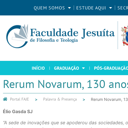
QUEM SOMOS
ESTUDE AQUI
SEC
INÍCIO
GRADUAÇÃO
PÓS-GRADUAÇÃ
Rerum Novarum, 130 ano
Portal FAJE
Palavra & Presença
Rerum Novarum, 13
Élio Gasda SJ
“A sede de inovações que se apoderou das sociedades, os 