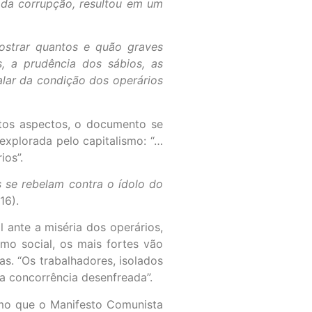
 da corrupção, resultou em um
ostrar quantos e quão graves
 a prudência dos sábios, as
alar da condição dos operários
itos aspectos, o documento se
explorada pelo capitalismo: “…
ios”.
s se rebelam contra o ídolo do
16).
l ante a miséria dos operários,
smo social, os mais fortes vão
s. “Os trabalhadores, isolados
a concorrência desenfreada”.
smo que o Manifesto Comunista