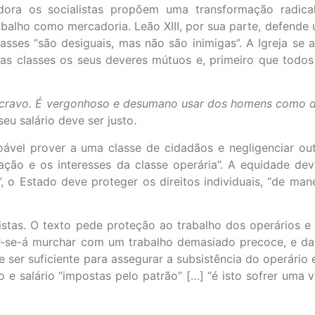
adora os socialistas propõem uma transformação radica
balho como mercadoria. Leão XIII, por sua parte, defende 
classes “são desiguais, mas não são inimigas”. A Igreja se
uas classes os seus deveres mútuos e, primeiro que todo
cravo. É vergonhoso e desumano usar dos homens como de
u salário deve ser justo.
ável prover a uma classe de cidadãos e negligenciar out
ção e os interesses da classe operária”. A equidade deve
, o Estado deve proteger os direitos individuais, “de man
istas. O texto pede proteção ao trabalho dos operários e
er-se-á murchar com um trabalho demasiado precoce, e da
 ser suficiente para assegurar a subsistência do operário 
e salário “impostas pelo patrão” […] “é isto sofrer uma vi