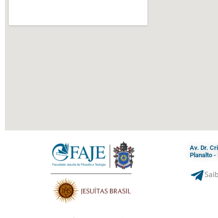
Av. Dr. C
Planalto 
Saib