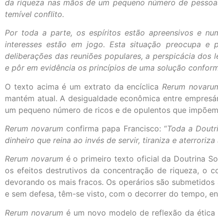
da riqueza nas mãos de um pequeno número de pessoas, 
temível conflito.
Por toda a parte, os espíritos estão apreensivos e n
interesses estão em jogo. Esta situação preocupa e
deliberações das reuniões populares, a perspicácia dos 
e pôr em evidência os princípios de uma solução conform
O texto acima é um extrato da encíclica
Rerum novaru
mantém atual. A desigualdade econômica entre empresário
um pequeno número de ricos e de opulentos que impõem a
Rerum novarum
confirma papa Francisco: “
Toda a Doutri
dinheiro que reina ao invés de servir, tiraniza e aterrori
Rerum novarum
é o primeiro texto oficial da Doutrina So
os efeitos destrutivos da concentração de riqueza, o co
devorando os mais fracos. Os operários são submetidos 
e sem defesa, têm-se visto, com o decorrer do tempo, e
Rerum novarum
é um novo modelo de reflexão da ética 