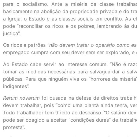
para o socialismo. Ante a miséria da classe trabalh
basicamente na abolição da propriedade privada e do tra
a Igreja, o Estado e as classes sociais em conflito. As 
pode “reconciliar os ricos e os pobres, lembrando às d
justiça”.
Os ricos e patrões “
não devem tratar o operário como es
empregado cumpra com seu dever sem ser explorado, e se
Ao Estado cabe servir ao interesse comum. “Não é razo
tomar as medidas necessárias para salvaguardar a salva
públicas. Para que ninguém viva os “horrores da miséria”
indigentes”.
Rerum novarum
foi ousada na defesa de direitos trabalh
devem trabalhar, pois “como uma planta ainda tenra, v
Todo trabalhador tem direito ao descanso. “O salário deve
pode ser coagido a aceitar “condições duras” de trabalho 
protesta”.