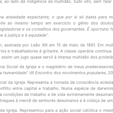
ao lado da indigência da multidão, tudo isto, sem falar
uma ansiedade expectante, o que por si só basta para m
 põe ao mesmo tempo em exercício o gênio dos doutos,
legisladores e os conselhos dos governantes. É oportuno f
e à justiça e à equidade”
.
m
, assinada por Leão XIII em 15 de maio de 1891. Em mu
s e trabalhadores é gritante. A classe operária continua 
ssim um jugo quase servil à imensa multidão dos proletár
na Social da Igreja e o magistério de meus predecessore
za a humanidade
” (
III Encontro dos movimentos populares
, 20
cial da Igreja. Representa a tomada de consciência eclesia
nflito entre capital e trabalho. Numa espécie de darwini
a condições de trabalho e de vida extremamente desumana
ntregues à mercê de senhores desumanos e à cobiça de um
da Igreja. Representou para a ação social católica o me