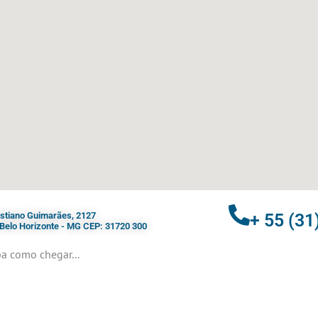
ristiano Guimarães, 2127
+ 55 (31
- Belo Horizonte - MG CEP: 31720 300
a como chegar...