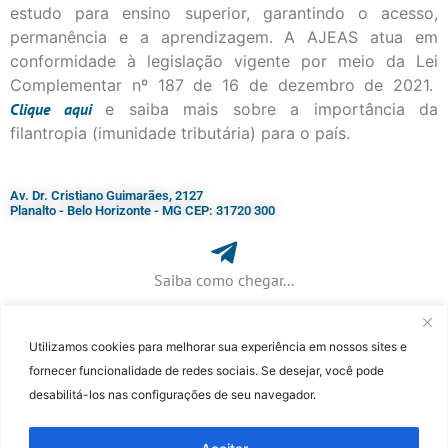
estudo para ensino superior, garantindo o acesso,
permanência e a aprendizagem. A AJEAS atua em
conformidade à legislação vigente por meio da Lei
Complementar nº 187 de 16 de dezembro de 2021.
Clique
aqui
e saiba mais sobre a importância da
filantropia (imunidade tributária) para o país.
Av. Dr. Cristiano Guimarães, 2127
Planalto - Belo Horizonte - MG CEP: 31720 300
Saiba como chegar...
Utilizamos cookies para melhorar sua experiência em nossos sites e
+ 55 (31) 3115-7000​
fornecer funcionalidade de redes sociais. Se desejar, você pode
desabilitá-los nas configurações de seu navegador.
©Faculdade Jesuíta de Filosofia e Teologia – Site desenvolvido por
Rafael
Patrick de Souza