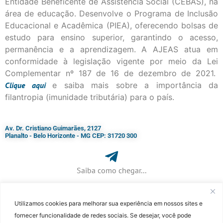
Entidade Beneficente de Assistência Social (CEBAS), na
área de educação. Desenvolve o Programa de Inclusão
Educacional e Acadêmica (PIEA), oferecendo bolsas de
estudo para ensino superior, garantindo o acesso,
permanência e a aprendizagem. A AJEAS atua em
conformidade à legislação vigente por meio da Lei
Complementar nº 187 de 16 de dezembro de 2021.
Clique
aqui
e saiba mais sobre a importância da
filantropia (imunidade tributária) para o país.
Av. Dr. Cristiano Guimarães, 2127
Planalto - Belo Horizonte - MG CEP: 31720 300
Saiba como chegar...
Utilizamos cookies para melhorar sua experiência em nossos sites e
+ 55 (31) 3115-7000​
fornecer funcionalidade de redes sociais. Se desejar, você pode