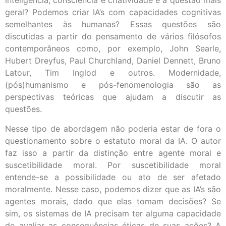
inteligência, consciência e criatividade é a questão mais
geral? Podemos criar IA’s com capacidades cognitivas
semelhantes às humanas? Essas questões são
discutidas a partir do pensamento de vários filósofos
contemporâneos como, por exemplo, John Searle,
Hubert Dreyfus, Paul Churchland, Daniel Dennett, Bruno
Latour, Tim Inglod e outros. Modernidade,
(pós)humanismo e pós-fenomenologia são as
perspectivas teóricas que ajudam a discutir as
questões.
Nesse tipo de abordagem não poderia estar de fora o
questionamento sobre o estatuto moral da IA. O autor
faz isso a partir da distinção entre agente moral e
suscetibilidade moral. Por suscetibilidade moral
entende-se a possibilidade ou ato de ser afetado
moralmente. Nesse caso, podemos dizer que as IA’s são
agentes morais, dado que elas tomam decisões? Se
sim, os sistemas de IA precisam ter alguma capacidade
de avaliar as consequências éticas de suas ações? A