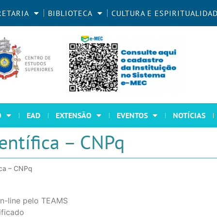
RETARIA
BIBLIOTECA
CULTURA E ESPIRITUALIDA
O
EAD
EXTENSÃO
EVENTOS
NOTÍCIAS
entífica – CNPq
fica – CNPq
On-line pelo TEAMS
ificado