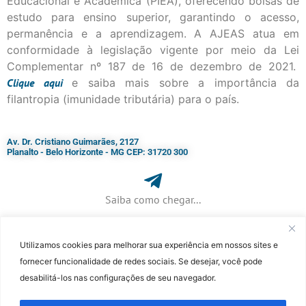
Educacional e Acadêmica (PIEA), oferecendo bolsas de
estudo para ensino superior, garantindo o acesso,
permanência e a aprendizagem. A AJEAS atua em
conformidade à legislação vigente por meio da Lei
Complementar nº 187 de 16 de dezembro de 2021.
Clique
aqui
e saiba mais sobre a importância da
filantropia (imunidade tributária) para o país.
Av. Dr. Cristiano Guimarães, 2127
Planalto - Belo Horizonte - MG CEP: 31720 300
Saiba como chegar...
Utilizamos cookies para melhorar sua experiência em nossos sites e
+ 55 (31) 3115-7000​
fornecer funcionalidade de redes sociais. Se desejar, você pode
desabilitá-los nas configurações de seu navegador.
©Faculdade Jesuíta de Filosofia e Teologia – Site desenvolvido por
Rafael
Patrick de Souza