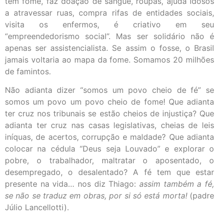
tem fome, faz doação de sangue, roupas, ajuda idosos
a atravessar ruas, compra rifas de entidades sociais,
visita os enfermos, é criativo em seu
“empreendedorismo social”. Mas ser solidário não é
apenas ser assistencialista. Se assim o fosse, o Brasil
jamais voltaria ao mapa da fome. Somamos 20 milhões
de famintos.
Não adianta dizer “somos um povo cheio de fé” se
somos um povo um povo cheio de fome! Que adianta
ter cruz nos tribunais se estão cheios de injustiça? Que
adianta ter cruz nas casas legislativas, cheias de leis
iníquas, de acertos, corrupção e maldade? Que adianta
colocar na cédula “Deus seja Louvado” e explorar o
pobre, o trabalhador, maltratar o aposentado, o
desempregado, o desalentado? A fé tem que estar
presente na vida… nos diz Thiago:
assim também a fé,
se não se traduz em obras, por si só está morta!
(padre
Júlio Lancellotti).