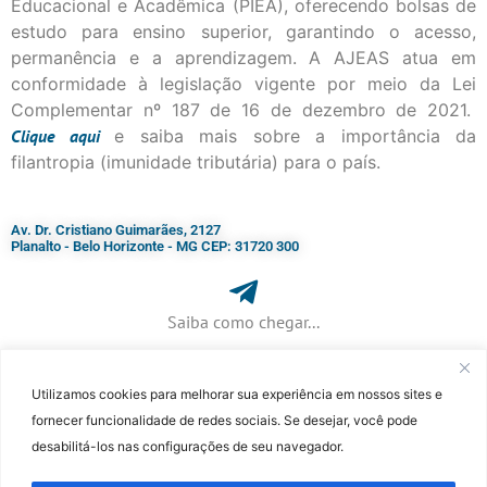
Educacional e Acadêmica (PIEA), oferecendo bolsas de
estudo para ensino superior, garantindo o acesso,
permanência e a aprendizagem. A AJEAS atua em
conformidade à legislação vigente por meio da Lei
Complementar nº 187 de 16 de dezembro de 2021.
Clique
aqui
e saiba mais sobre a importância da
filantropia (imunidade tributária) para o país.
Av. Dr. Cristiano Guimarães, 2127
Planalto - Belo Horizonte - MG CEP: 31720 300
Saiba como chegar...
Utilizamos cookies para melhorar sua experiência em nossos sites e
+ 55 (31) 3115-7000​
fornecer funcionalidade de redes sociais. Se desejar, você pode
desabilitá-los nas configurações de seu navegador.
©Faculdade Jesuíta de Filosofia e Teologia – Site desenvolvido por
Rafael
Patrick de Souza