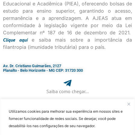
Educacional e Acadêmica (PIEA), oferecendo bolsas de
estudo para ensino superior, garantindo o acesso,
permanência e a aprendizagem. A AJEAS atua em
conformidade à legislação vigente por meio da Lei
Complementar nº 187 de 16 de dezembro de 2021.
Clique
aqui
e saiba mais sobre a importância da
filantropia (imunidade tributária) para o país.
Av. Dr. Cristiano Guimarães, 2127
Planalto - Belo Horizonte - MG CEP: 31720 300
Saiba como chegar...
Utilizamos cookies para melhorar sua experiência em nossos sites e
+ 55 (31) 3115-7000​
fornecer funcionalidade de redes sociais. Se desejar, você pode
desabilitá-los nas configurações de seu navegador.
©Faculdade Jesuíta de Filosofia e Teologia – Site desenvolvido por
Rafael