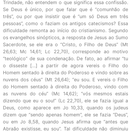
Trindade, não entendem o que significa essa confissão.
Se Deus é único, por que falar que é “comunhão de
três”, ou por que insistir que é “um só Deus em três
pessoas”, como o faziam os antigos catecismos? Essa
dificuldade remonta ao início do cristianismo. Segundo
os evangelhos sinópticos, a resposta de Jesus ao Sumo
Sacerdote, se ele era o “Cristo, o Filho de Deus” (Mt
26,63; Mc 14,61; Lc 22,70), corresponde ao motivo
“teológico” de sua condenação. De fato, ao afirmar “tu
o disseste […] a partir de agora vereis o Filho do
Homem sentado à direita do Poderoso e vindo sobre as
nuvens dos céus” (Mt 26,64); “eu sou. E vereis o Filho
do Homem sentado à direita do Poderoso, vindo com
as nuvens do céu” (Mc 14,62); “vós mesmos estais
dizendo que eu o sou!” (Lc 22,70), ele se fazia igual a
Deus, como aparece em Jo 10,33, quando os judeus
dizem que “sendo apenas homem”, ele se fazia “Deus”,
ou em Jo 8,58, quando Jesus afirma que “antes que
Abraão existisse, eu sou”. Tal dificuldade não diminuiu