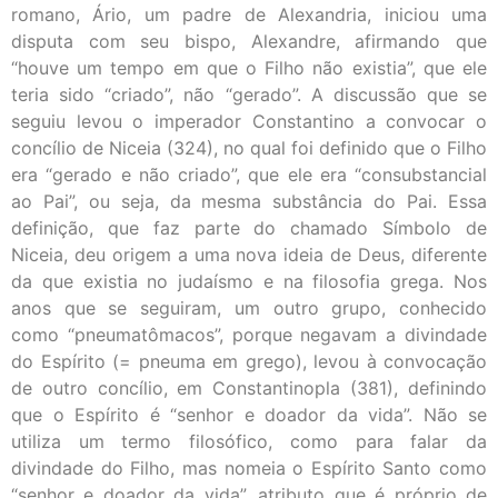
romano, Ário, um padre de Alexandria, iniciou uma
disputa com seu bispo, Alexandre, afirmando que
“houve um tempo em que o Filho não existia”, que ele
teria sido “criado”, não “gerado”. A discussão que se
seguiu levou o imperador Constantino a convocar o
concílio de Niceia (324), no qual foi definido que o Filho
era “gerado e não criado”, que ele era “consubstancial
ao Pai”, ou seja, da mesma substância do Pai. Essa
definição, que faz parte do chamado Símbolo de
Niceia, deu origem a uma nova ideia de Deus, diferente
da que existia no judaísmo e na filosofia grega. Nos
anos que se seguiram, um outro grupo, conhecido
como “pneumatômacos”, porque negavam a divindade
do Espírito (= pneuma em grego), levou à convocação
de outro concílio, em Constantinopla (381), definindo
que o Espírito é “senhor e doador da vida”. Não se
utiliza um termo filosófico, como para falar da
divindade do Filho, mas nomeia o Espírito Santo como
“senhor e doador da vida”, atributo que é próprio de