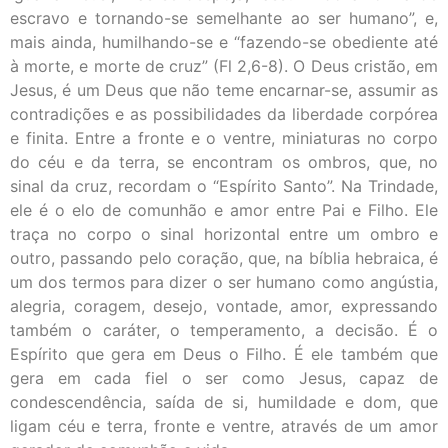
escravo e tornando-se semelhante ao ser humano”, e,
mais ainda, humilhando-se e “fazendo-se obediente até
à morte, e morte de cruz” (Fl 2,6-8). O Deus cristão, em
Jesus, é um Deus que não teme encarnar-se, assumir as
contradições e as possibilidades da liberdade corpórea
e finita. Entre a fronte e o ventre, miniaturas no corpo
do céu e da terra, se encontram os ombros, que, no
sinal da cruz, recordam o “Espírito Santo”. Na Trindade,
ele é o elo de comunhão e amor entre Pai e Filho. Ele
traça no corpo o sinal horizontal entre um ombro e
outro, passando pelo coração, que, na bíblia hebraica, é
um dos termos para dizer o ser humano como angústia,
alegria, coragem, desejo, vontade, amor, expressando
também o caráter, o temperamento, a decisão. É o
Espírito que gera em Deus o Filho. É ele também que
gera em cada fiel o ser como Jesus, capaz de
condescendência, saída de si, humildade e dom, que
ligam céu e terra, fronte e ventre, através de um amor