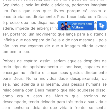
Seguindo a bela intuição clariciana, podemos imaginar
um Deus que nos quer livres porque só assim o
encontraríamos diretamente. Para tocar bola com Deus
é preciso que nos dispamos de tudo o que nos segura,
adere, impede de enxergar no infinito. Libertar-se deve
ser, portanto, um movimento que lança para a distância
infinita que nos separa de Deus e de nós mesmos – pois
não nos esqueçamos de que a imagem citada evoca
também o eco.
Pobres de espírito, assim, seriam aqueles despidos de
todo tipo de aprisionamento e, por isso, capazes de
enxergar no infinito e lançar seus gestos diretamente
para Deus. Numa individualidade desapaixonada, ou
seja, não aderida a si mesma, uma pessoa humana se
relacionaria com Deus mesmo que não soubesse disso,
como era o caso de Martim que, sozinho no
descampado, tendo deixado para trás toda a sua vida e
sem nenhuma ideia do que viria à frente, se sentia