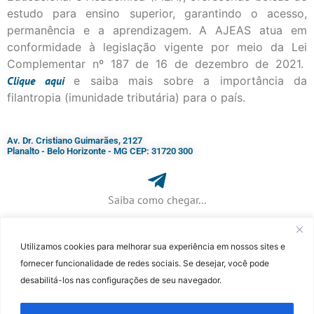
estudo para ensino superior, garantindo o acesso,
permanência e a aprendizagem. A AJEAS atua em
conformidade à legislação vigente por meio da Lei
Complementar nº 187 de 16 de dezembro de 2021.
Clique
aqui
e saiba mais sobre a importância da
filantropia (imunidade tributária) para o país.
Av. Dr. Cristiano Guimarães, 2127
Planalto - Belo Horizonte - MG CEP: 31720 300
Saiba como chegar...
Utilizamos cookies para melhorar sua experiência em nossos sites e
+ 55 (31) 3115-7000​
fornecer funcionalidade de redes sociais. Se desejar, você pode
desabilitá-los nas configurações de seu navegador.
©Faculdade Jesuíta de Filosofia e Teologia – Site desenvolvido por
Rafael
Patrick de Souza