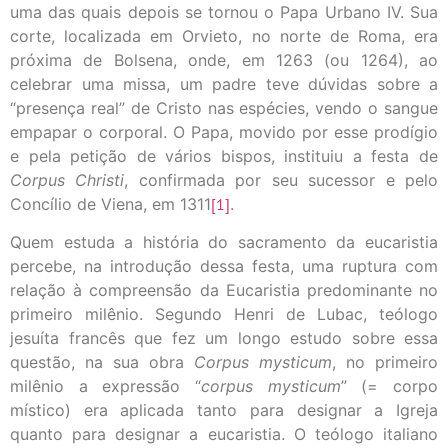
uma das quais depois se tornou o Papa Urbano IV. Sua
corte, localizada em Orvieto, no norte de Roma, era
próxima de Bolsena, onde, em 1263 (ou 1264), ao
celebrar uma missa, um padre teve dúvidas sobre a
“presença real” de Cristo nas espécies, vendo o sangue
empapar o corporal. O Papa, movido por esse prodígio
e pela petição de vários bispos, instituiu a festa de
Corpus Christi
, confirmada por seu sucessor e pelo
Concílio de Viena, em 1311
[1]
.
Quem estuda a história do sacramento da eucaristia
percebe, na introdução dessa festa, uma ruptura com
relação à compreensão da Eucaristia predominante no
primeiro milênio. Segundo Henri de Lubac, teólogo
jesuíta francês que fez um longo estudo sobre essa
questão, na sua obra
Corpus mysticum
, no primeiro
milênio a expressão “
corpus mysticum
” (= corpo
místico) era aplicada tanto para designar a Igreja
quanto para designar a eucaristia. O teólogo italiano