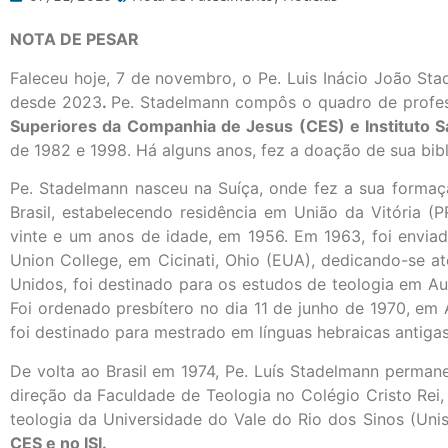
NOTA DE PESAR
Faleceu hoje, 7 de novembro, o Pe. Luis Inácio João St
desde 2023
.
Pe. Stadelmann compôs o quadro de profe
Superiores da Companhia de Jesus (CES) e Instituto San
de 1982 e 1998. Há alguns anos, fez a doação de sua bib
Pe. Stadelmann nasceu na Suíça, onde fez a sua formaç
Brasil, estabelecendo residência em União da Vitória 
vinte e um anos de idade, em 1956. Em 1963, foi enviad
Union College, em Cicinati, Ohio (EUA), dedicando-se a
Unidos, foi destinado para os estudos de teologia em Au
Foi ordenado presbítero no dia 11 de junho de 1970, em 
foi destinado para mestrado em línguas hebraicas antigas n
De volta ao Brasil em 1974, Pe. Luís Stadelmann perma
direção da Faculdade de Teologia no Colégio Cristo Rei
teologia da Universidade do Vale do Rio dos Sinos (Unis
CES e no ISI.