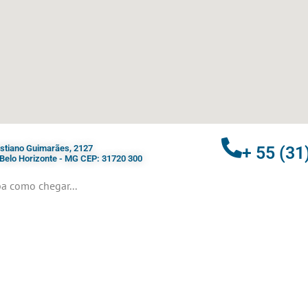
ristiano Guimarães, 2127
+ 55 (31
- Belo Horizonte - MG CEP: 31720 300
a como chegar...