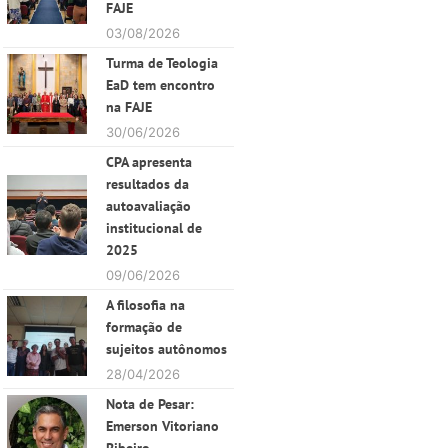
FAJE
03/08/2026
Turma de Teologia
EaD tem encontro
na FAJE
30/06/2026
CPA apresenta
resultados da
autoavaliação
institucional de
2025
09/06/2026
A filosofia na
formação de
sujeitos autônomos
28/04/2026
Nota de Pesar:
Emerson Vitoriano