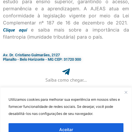
estudo para ensino superior, garantindo o acesso,
permanência e a aprendizagem. A AJEAS atua em
conformidade à legislação vigente por meio da Lei
Complementar nº 187 de 16 de dezembro de 2021.
Clique
aqui
e saiba mais sobre a importância da
filantropia (imunidade tributária) para o país.
Av. Dr. Cristiano Guimarães, 2127
Planalto - Belo Horizonte - MG CEP: 31720 300
Saiba como chegar...
Utilizamos cookies para melhorar sua experiência em nossos sites e
+ 55 (31) 3115-7000​
fornecer funcionalidade de redes sociais. Se desejar, você pode
desabilitá-los nas configurações de seu navegador.
©Faculdade Jesuíta de Filosofia e Teologia – Site desenvolvido por
Rafael
Patrick de Souza
Aceitar