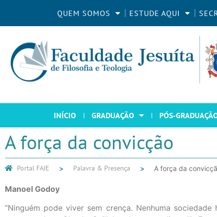
QUEM SOMOS
ESTUDE AQUI
SEC
INÍCIO
GRADUAÇÃO
PÓS-GRADUAÇÃ
A força da convicção
Portal FAJE
Palavra & Presença
A força da convicç
Manoel Godoy
“Ninguém pode viver sem crença. Nenhuma sociedade 