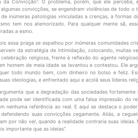
a da Convicção”. O problema, porém, que ele percebe, 
 algumas convicções, se engendram violências de todo o
e inúmeras patologias vinculadas a crenças, a formas do 
cismo tem nos atemorizado. Para qualquer mente sã, essa
iradas a esmo.
ois essa praga se espalhou por inúmeras comunidades cris
 servem da estratégia de intimidação, colocando, muitas ve
elebração religiosa, frente à reflexão do agente religioso 
 um homem de meia idade se levantou e contestou. Ele a
quer todo mundo bem, com dinheiro no bolso e feliz. Es
as ideologias, e enfrentado aqui e acolá seus líderes reli
, argumenta que a degradação das sociedades fortemente
rdade pode ser identificada com uma falsa impressão do re
m nenhuma referência ao real. E aqui se destaca o poder
efendendo suas convicções cegamente. Aliás, a cegueira
am por não ver, quando a realidade contraria suas ideias. 
s importante que as ideias”.