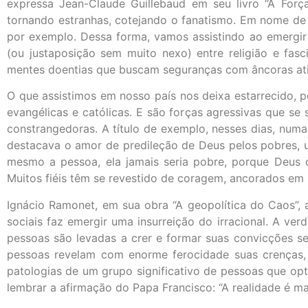
expressa Jean-Claude Guillebaud em seu livro “A Forç
tornando estranhas, cotejando o fanatismo. Em nome de
por exemplo. Dessa forma, vamos assistindo ao emergir d
(ou justaposição sem muito nexo) entre religião e fas
mentes doentias que buscam seguranças com âncoras at
O que assistimos em nosso país nos deixa estarrecido, p
evangélicas e católicas. E são forças agressivas que se
constrangedoras. A título de exemplo, nesses dias, numa c
destacava o amor de predileção de Deus pelos pobres,
mesmo a pessoa, ela jamais seria pobre, porque Deus 
Muitos fiéis têm se revestido de coragem, ancorados em su
Ignácio Ramonet, em sua obra “A geopolítica do Caos”
sociais faz emergir uma insurreição do irracional. A ve
pessoas são levadas a crer e formar suas convicções se
pessoas revelam com enorme ferocidade suas crenças, d
patologias de um grupo significativo de pessoas que opt
lembrar a afirmação do Papa Francisco: “A realidade é mai