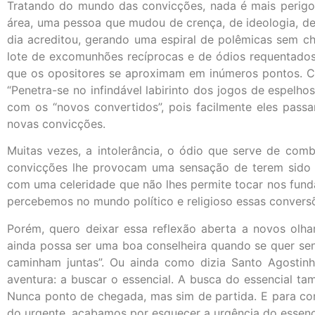
Tratando do mundo das convicções, nada é mais perigo
área, uma pessoa que mudou de crença, de ideologia, d
dia acreditou, gerando uma espiral de polêmicas sem chã
lote de excomunhões recíprocas e de ódios requentados,
que os opositores se aproximam em inúmeros pontos. Co
“Penetra-se no infindável labirinto dos jogos de espelho
com os “novos convertidos”, pois facilmente eles pas
novas convicções.
Muitas vezes, a intolerância, o ódio que serve de com
convicções lhe provocam uma sensação de terem sido 
com uma celeridade que não lhes permite tocar nos fund
percebemos no mundo político e religioso essas convers
Porém, quero deixar essa reflexão aberta a novos olha
ainda possa ser uma boa conselheira quando se quer sen
caminham juntas”. Ou ainda como dizia Santo Agostinh
aventura: a buscar o essencial. A busca do essencial 
Nunca ponto de chegada, mas sim de partida. E para conc
do urgente, acabamos por esquecer a urgência do essenci