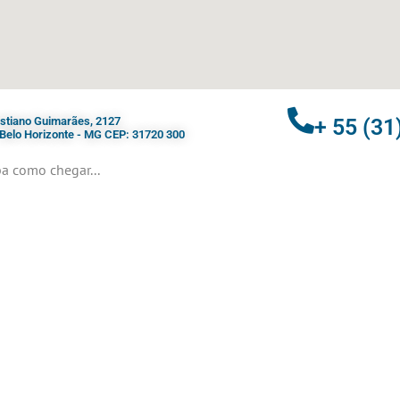
ristiano Guimarães, 2127
+ 55 (31
- Belo Horizonte - MG CEP: 31720 300
a como chegar...