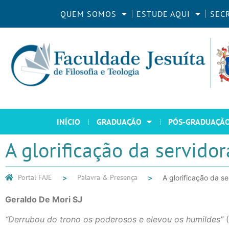
QUEM SOMOS
ESTUDE AQUI
SEC
INÍCIO
GRADUAÇÃO
PÓS-GRADUAÇÃ
A glorificação da servidor
Portal FAJE
Palavra & Presença
A glorificação da se
Geraldo De Mori SJ
“Derrubou do trono os poderosos e elevou os humildes”