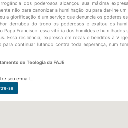
ogância dos poderosos alcançou sua máxima expressão
mente não para canonizar a humilhação ou para dar-lhe um 
eceu a glorificação é um serviço que denuncia os poderes e
or derrubou do trono os poderosos e exaltou os humild
 o Papa Francisco, essa vitória dos humildes e humilhados 
us. Essa resiliência, expressa em rezas e benditos à Vi
para continuar lutando contra toda esperança, num tem
rtamento de Teologia da FAJE
re seu e-mail...