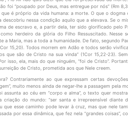
ão foi “poupado por Deus, mas entregue por nós” (Rm 8,32)
lo que é próprio da vida humana: a morte. O que o dogma 
ia descobriu nessa condição aquilo que a elevava. Se o mis
 de escravo e, a partir dela, ter sido glorificado pelo P
o como herdeiro da glória do Filho Ressuscitado. Nesse
te a Maria, mas a toda a humanidade. De fato, segundo Paul
(1Cor 15,20). Todos morrem em Adão e todos serão vivific
 os que são de Cristo na sua vinda” (1Cor 15,22-23). S
or isso, ela, mais do que ninguém, “foi de Cristo”. Portan
essurreição de Cristo, prometida aos que Nele creem.
ra? Contrariamente ao que expressam certas devoções,
gem”, muito menos ainda de negar-lhe a passagem pela mo
i assunta ao céu em “corpo e alma”, o texto quer mostrar
riação do mundo: “ser santa e irrepreensível diante de
u que esse caminho pode levar à cruz, mas que nele tamb
sada por essa dinâmica, que fez nela “grandes coisas”, c