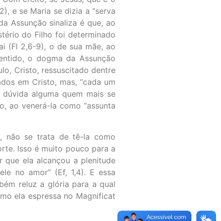
, e se Maria se dizia a “serva
da Assunção sinaliza é que, ao
tério do Filho foi determinado
ai (Fl 2,6-9), o de sua mãe, ao
 sentido, o dogma da Assunção
o, Cristo, ressuscitado dentre
ados em Cristo, mas, “cada um
em dúvida alguma quem mais se
to, ao venerá-la como “assunta
 não se trata de tê-la como
rte. Isso é muito pouco para a
 que ela alcançou a plenitude
le no amor” (Ef, 1,4). E essa
ém reluz a glória para a qual
omo ela espressa no Magnificat