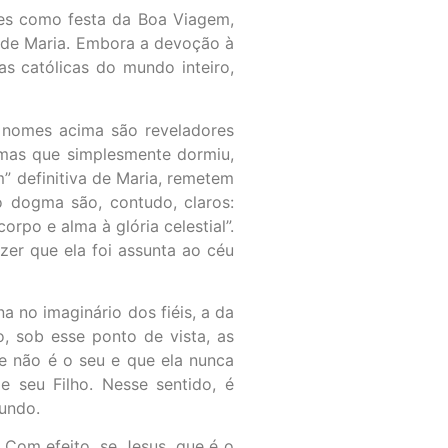
res como festa da Boa Viagem,
o de Maria. Embora a devoção à
s católicas do mundo inteiro,
 nomes acima são reveladores
mas que simplesmente dormiu,
” definitiva de Maria, remetem
o dogma são, contudo, claros:
rpo e alma à glória celestial”.
zer que ela foi assunta ao céu
 no imaginário dos fiéis, a da
, sob esse ponto de vista, as
ue não é o seu e que ela nunca
e seu Filho. Nesse sentido, é
fundo.
. Com efeito, se Jesus, que é o