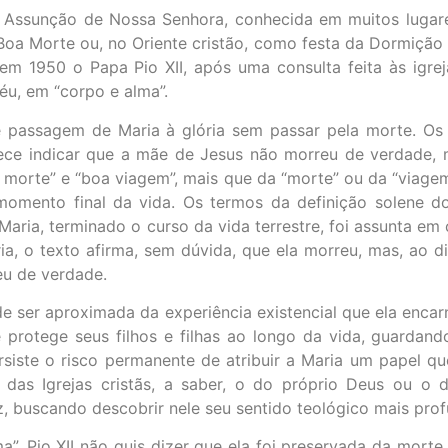
 da Assunção de Nossa Senhora, conhecida em muitos luga
Boa Morte ou, no Oriente cristão, como festa da Dormiçã
m 1950 o Papa Pio XII, após uma consulta feita às igreja
u, em “corpo e alma”.
 passagem de Maria à glória sem passar pela morte. Os
ece indicar que a mãe de Jesus não morreu de verdade, 
a morte” e “boa viagem”, mais que da “morte” ou da “viagem
momento final da vida. Os termos da definição solene d
ia, terminado o curso da vida terrestre, foi assunta em co
ia, o texto afirma, sem dúvida, que ela morreu, mas, ao di
eu de verdade.
 ser aproximada da experiência existencial que ela encarna
protege seus filhos e filhas ao longo da vida, guardando
siste o risco permanente de atribuir a Maria um papel q
 das Igrejas cristãs, a saber, o do próprio Deus ou o d
, buscando descobrir nele seu sentido teológico mais pro
”, Pio XII não quis dizer que ela foi preservada da morte