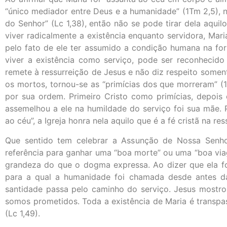
“único mediador entre Deus e a humanidade” (1Tm 2,5), n
do Senhor” (Lc 1,38), então não se pode tirar dela aqui
viver radicalmente a existência enquanto servidora, Mar
pelo fato de ele ter assumido a condição humana na forma
viver a existência como serviço, pode ser reconhecid
remete à ressurreição de Jesus e não diz respeito somen
os mortos, tornou-se as “primícias dos que morreram” 
por sua ordem. Primeiro Cristo como primícias, depois
assemelhou a ele na humildade do serviço foi sua mãe. P
ao céu”, a Igreja honra nela aquilo que é a fé cristã na r
Que sentido tem celebrar a Assunção de Nossa Senho
referência para ganhar uma “boa morte” ou uma “boa via
grandeza do que o dogma expressa. Ao dizer que ela fo
para a qual a humanidade foi chamada desde antes da c
santidade passa pelo caminho do serviço. Jesus mostro
somos prometidos. Toda a existência de Maria é transpas
(Lc 1,49).