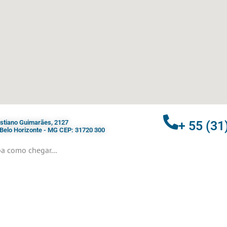
ristiano Guimarães, 2127
+ 55 (31
- Belo Horizonte - MG CEP: 31720 300
a como chegar...