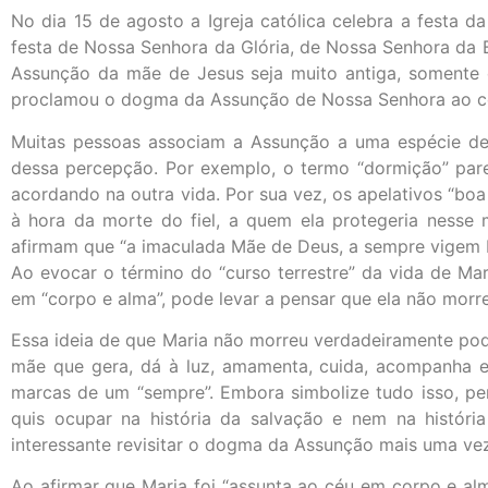
No dia 15 de agosto a Igreja católica celebra a festa
festa de Nossa Senhora da Glória, de Nossa Senhora da 
Assunção da mãe de Jesus seja muito antiga, somente e
proclamou o dogma da Assunção de Nossa Senhora ao cé
Muitas pessoas associam a Assunção a uma espécie de
dessa percepção. Por exemplo, o termo “dormição” par
acordando na outra vida. Por sua vez, os apelativos “bo
à hora da morte do fiel, a quem ela protegeria nesse 
afirmam que “a imaculada Mãe de Deus, a sempre vigem Mar
Ao evocar o término do “curso terrestre” da vida de Mar
em “corpo e alma”, pode levar a pensar que ela não morr
Essa ideia de que Maria não morreu verdadeiramente pode
mãe que gera, dá à luz, amamenta, cuida, acompanha e 
marcas de um “sempre”. Embora simbolize tudo isso, per
quis ocupar na história da salvação e nem na história
interessante revisitar o dogma da Assunção mais uma vez
Ao afirmar que Maria foi “assunta ao céu em corpo e alma