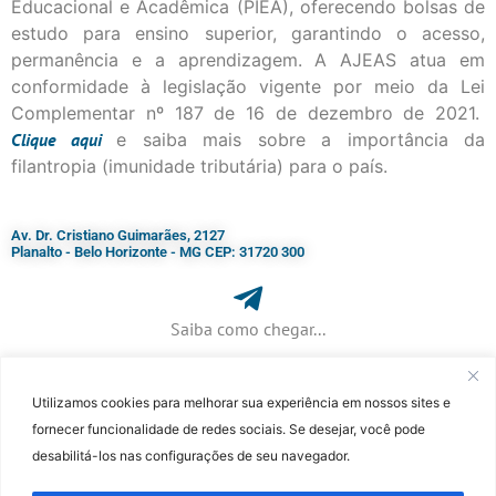
Educacional e Acadêmica (PIEA), oferecendo bolsas de
estudo para ensino superior, garantindo o acesso,
permanência e a aprendizagem. A AJEAS atua em
conformidade à legislação vigente por meio da Lei
Complementar nº 187 de 16 de dezembro de 2021.
Clique
aqui
e saiba mais sobre a importância da
filantropia (imunidade tributária) para o país.
Av. Dr. Cristiano Guimarães, 2127
Planalto - Belo Horizonte - MG CEP: 31720 300
Saiba como chegar...
Utilizamos cookies para melhorar sua experiência em nossos sites e
+ 55 (31) 3115-7000​
fornecer funcionalidade de redes sociais. Se desejar, você pode
desabilitá-los nas configurações de seu navegador.
©Faculdade Jesuíta de Filosofia e Teologia – Site desenvolvido por
Rafael
Patrick de Souza