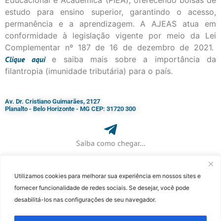
estudo para ensino superior, garantindo o acesso,
permanência e a aprendizagem. A AJEAS atua em
conformidade à legislação vigente por meio da Lei
Complementar nº 187 de 16 de dezembro de 2021.
Clique
aqui
e saiba mais sobre a importância da
filantropia (imunidade tributária) para o país.
Av. Dr. Cristiano Guimarães, 2127
Planalto - Belo Horizonte - MG CEP: 31720 300
Saiba como chegar...
Utilizamos cookies para melhorar sua experiência em nossos sites e
+ 55 (31) 3115-7000​
fornecer funcionalidade de redes sociais. Se desejar, você pode
desabilitá-los nas configurações de seu navegador.
©Faculdade Jesuíta de Filosofia e Teologia – Site desenvolvido por
Rafael
Patrick de Souza