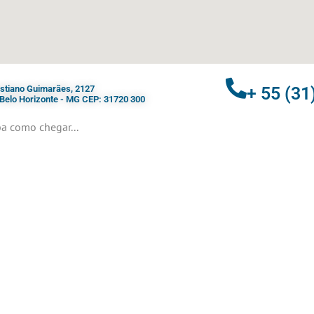
ristiano Guimarães, 2127
+ 55 (31
- Belo Horizonte - MG CEP: 31720 300
a como chegar...