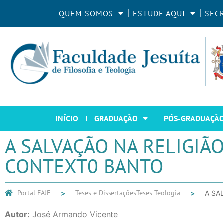
QUEM SOMOS
ESTUDE AQUI
SEC
INÍCIO
GRADUAÇÃO
PÓS-GRADUAÇÃ
A SALVAÇÃO NA RELIGIÃ
CONTEXT0 BANTO
Portal FAJE
Teses e Dissertações
Teses Teologia
A SA
Autor:
José Armando Vicente