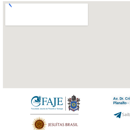
Av. Dr. C
Planalto 
Saib