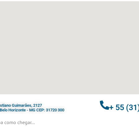
ristiano Guimarães, 2127
+ 55 (31
- Belo Horizonte - MG CEP: 31720 300
a como chegar...