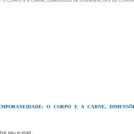
 O CORPO E A CARNE, DIMENSÕES DE DIVERGÊNCIA E DE CONV
EMPORANEIDADE: O CORPO E A CARNE, DIMENSÕ
re seu e-mail...