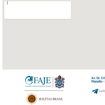
Av. Dr. C
Planalto 
Saib