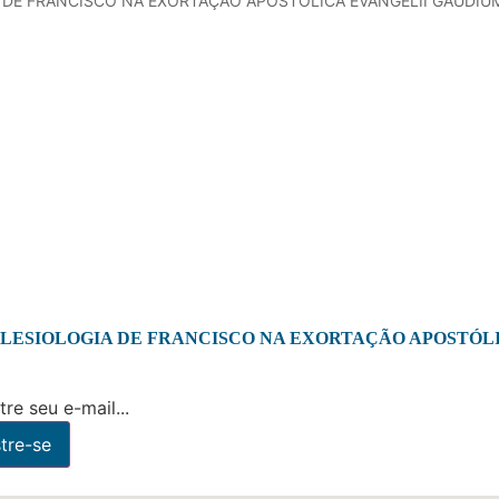
 DE FRANCISCO NA EXORTAÇÃO APOSTÓLICA EVANGELII GAUDIU
CLESIOLOGIA DE FRANCISCO NA EXORTAÇÃO APOSTÓL
re seu e-mail...