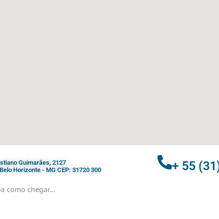
ristiano Guimarães, 2127
+ 55 (31
- Belo Horizonte - MG CEP: 31720 300
a como chegar...