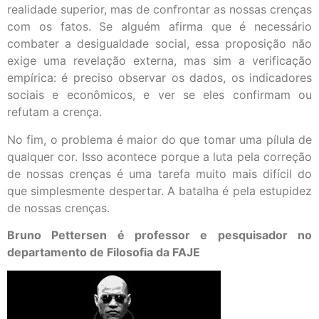
realidade superior, mas de confrontar as nossas crenças
com os fatos. Se alguém afirma que é necessário
combater a desigualdade social, essa proposição não
exige uma revelação externa, mas sim a verificação
empírica: é preciso observar os dados, os indicadores
sociais e econômicos, e ver se eles confirmam ou
refutam a crença.
No fim, o problema é maior do que tomar uma pílula de
qualquer cor. Isso acontece porque a luta pela correção
de nossas crenças é uma tarefa muito mais difícil do
que simplesmente despertar. A batalha é pela estupidez
de nossas crenças.
Bruno Pettersen é professor e pesquisador no
departamento de Filosofia da FAJE