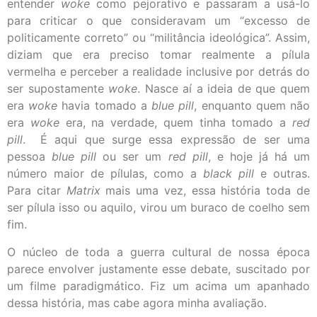
entender
woke
como pejorativo e passaram a usá-lo
para criticar o que consideravam um “excesso de
politicamente correto” ou “militância ideológica”. Assim,
diziam que era preciso tomar realmente a pílula
vermelha e perceber a realidade inclusive por detrás do
ser supostamente
woke
. Nasce aí a ideia de que quem
era
woke
havia tomado a
blue pill
, enquanto quem não
era
woke
era, na verdade, quem tinha tomado a
red
pill
. É aqui que surge essa expressão de ser uma
pessoa
blue pill
ou ser um
red pill
, e hoje já há um
número maior de pílulas, como a
black pill
e outras.
Para citar
Matrix
mais uma vez, essa história toda de
ser pílula isso ou aquilo, virou um buraco de coelho sem
fim.
O núcleo de toda a guerra cultural de nossa época
parece envolver justamente esse debate, suscitado por
um filme paradigmático. Fiz um acima um apanhado
dessa história, mas cabe agora minha avaliação.