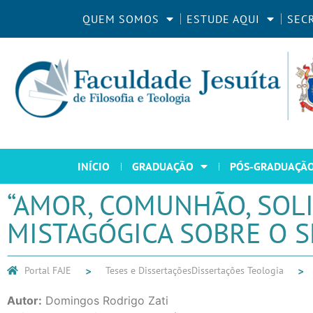
QUEM SOMOS
ESTUDE AQUI
SEC
INÍCIO
GRADUAÇÃO
PÓS-GRADUAÇÃ
“AMOR, COMUNHÃO, SOL
MISTAGÓGICA SOBRE O 
Portal FAJE
Teses e Dissertações
Dissertações Teologia
Autor:
Domingos Rodrigo Zati