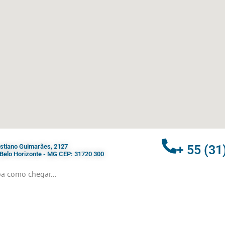
ristiano Guimarães, 2127
+ 55 (31
- Belo Horizonte - MG CEP: 31720 300
a como chegar...