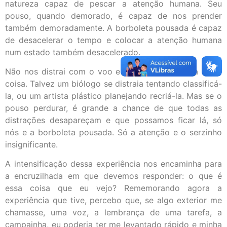
natureza capaz de pescar a atenção humana. Seu
pouso, quando demorado, é capaz de nos prender
também demoradamente. A borboleta pousada é capaz
de desacelerar o tempo e colocar a atenção humana
num estado também desacelerado.
Não nos distrai com o voo e nem com nenhuma outra
coisa. Talvez um biólogo se distraia tentando classificá-
la, ou um artista plástico planejando recriá-la. Mas se o
pouso perdurar, é grande a chance de que todas as
distrações desapareçam e que possamos ficar lá, só
nós e a borboleta pousada. Só a atenção e o serzinho
insignificante.
A intensificação dessa experiência nos encaminha para
a encruzilhada em que devemos responder: o que é
essa coisa que eu vejo? Rememorando agora a
experiência que tive, percebo que, se algo exterior me
chamasse, uma voz, a lembrança de uma tarefa, a
campainha, eu poderia ter me levantado rápido e minha