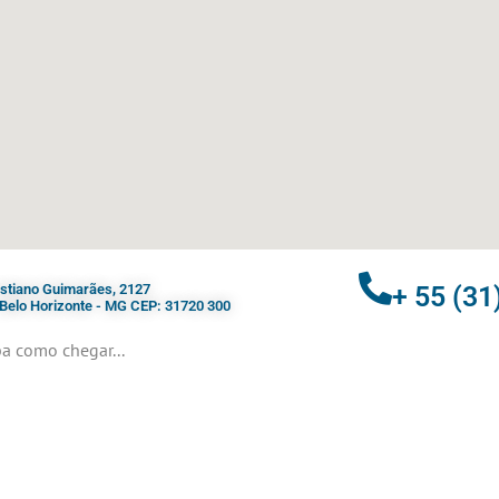
ristiano Guimarães, 2127
+ 55 (31
- Belo Horizonte - MG CEP: 31720 300
a como chegar...