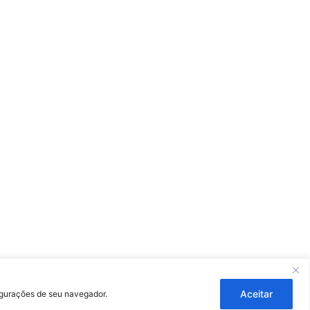
ouza
Aceitar
figurações de seu navegador.