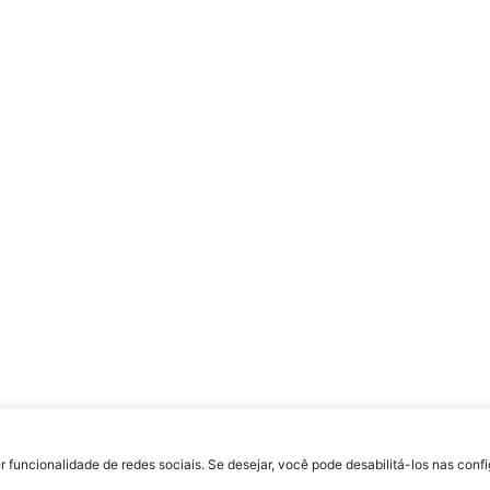
uldade Jesuíta de Filosofia e Teologia – Site desenvolvido por
Rafael Patrick de S
r funcionalidade de redes sociais. Se desejar, você pode desabilitá-los nas con