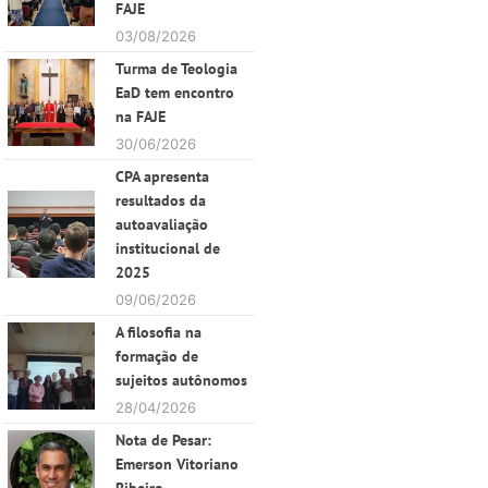
FAJE
03/08/2026
Turma de Teologia
EaD tem encontro
na FAJE
30/06/2026
CPA apresenta
resultados da
autoavaliação
institucional de
2025
09/06/2026
A filosofia na
formação de
sujeitos autônomos
28/04/2026
Nota de Pesar:
Emerson Vitoriano