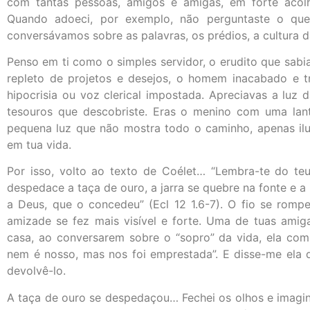
com tantas pessoas, amigos e amigas, em forte acolh
Quando adoeci, por exemplo, não perguntaste o qu
conversávamos sobre as palavras, os prédios, a cultura 
Penso em ti como o simples servidor, o erudito que sab
repleto de projetos e desejos, o homem inacabado e t
hipocrisia ou voz clerical impostada. Apreciavas a luz
tesouros que descobriste. Eras o menino com uma lan
pequena luz que não mostra todo o caminho, apenas i
em tua vida.
Por isso, volto ao texto de Coélet… “Lembra-te do te
despedace a taça de ouro, a jarra se quebre na fonte e a
a Deus, que o concedeu” (Ecl 12 1.6-7). O fio se rom
amizade se fez mais visível e forte. Uma de tuas amig
casa, ao conversarem sobre o “sopro” da vida, ela com
nem é nosso, mas nos foi emprestada”. E disse-me ela 
devolvê-lo.
A taça de ouro se despedaçou… Fechei os olhos e imagi