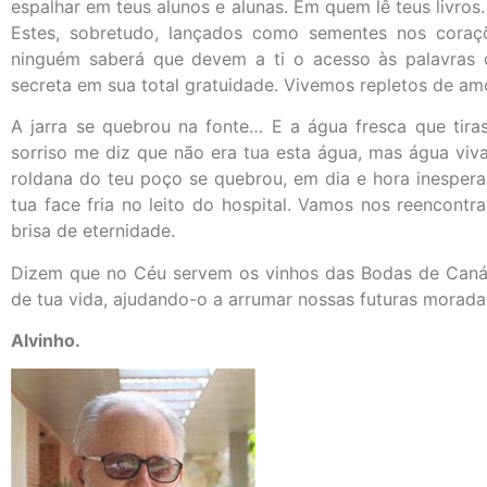
espalhar em teus alunos e alunas. Em quem lê teus livros.
Estes, sobretudo, lançados como sementes nos coraçõ
ninguém saberá que devem a ti o acesso às palavras 
secreta em sua total gratuidade. Vivemos repletos de a
A jarra se quebrou na fonte… E a água fresca que tir
sorriso me diz que não era tua esta água, mas água viv
roldana do teu poço se quebrou, em dia e hora inespera
tua face fria no leito do hospital. Vamos nos reencont
brisa de eternidade.
Dizem que no Céu servem os vinhos das Bodas de Caná. 
de tua vida, ajudando-o a arrumar nossas futuras morada
Alvinho.