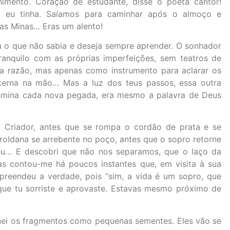
imento. Coração de estudante, disse o poeta cantor!
e eu tinha. Saíamos para caminhar após o almoço e
das Minas… Eras um alento!
ia o que não sabia e deseja sempre aprender. O sonhador
ranquilo com as próprias imperfeições, sem teatros de
 da razão, mas apenas como instrumento para aclarar os
terna na mão… Mas a luz dos teus passos, essa outra
lumina cada nova pegada, era mesmo a palavra de Deus
u Criador, antes que se rompa o cordão de prata e se
 roldana se arrebente no poço, antes que o sopro retorne
peu… E descobri que não nos separamos, que o laço da
as contou-me há poucos instantes que, em visita à sua
preendeu a verdade, pois “sim, a vida é um sopro, que
que tu sorriste e aprovaste. Estavas mesmo próximo de
nei os fragmentos como pequenas sementes. Eles vão se