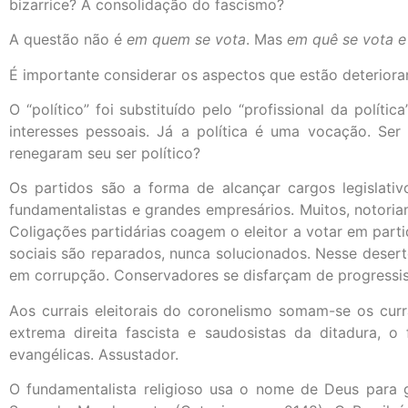
bizarrice? A consolidação do fascismo?
A questão não é
em quem se vota
. Mas
em quê se vota e
É importante considerar os aspectos que estão deterioran
O “político” foi substituído pelo “profissional da políti
interesses pessoais. Já a política é uma vocação. Ser 
renegaram seu ser político?
Os partidos são a forma de alcançar cargos legislativ
fundamentalistas e grandes empresários. Muitos, notoria
Coligações partidárias coagem o eleitor a votar em part
sociais são reparados, nunca solucionados. Nesse desert
em corrupção. Conservadores se disfarçam de progressis
Aos currais eleitorais do coronelismo somam-se os curra
extrema direita fascista e saudosistas da ditadura, o
evangélicas. Assustador.
O fundamentalista religioso usa o nome de Deus para 