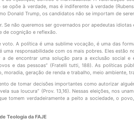
se opõe à verdade, mas é indiferente à verdade (Rubens 
Como Donald Trump, os candidatos não se importam de sere
r. Se não queremos ser governados por apedeutas idiotas 
 de cognição e reflexão.
 e voto. A política é uma sublime vocação, é uma das form
 é uma responsabilidade com os mais pobres. Eles estão no
 a de encontrar uma solução para a exclusão social e 
vos e das pessoas” (Fratelli tutti, 188). As políticas pú
to, moradia, geração de renda e trabalho, meio ambiente, tr
ento de tomar decisões importantes como autorizar algu
la sua loucura” (Prov. 13,16). Nessas eleições, nos una
que tomem verdadeiramente a peito a sociedade, o povo, 
de Teologia da FAJE