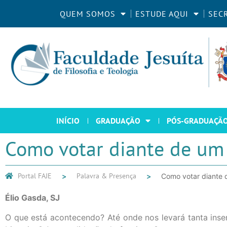
QUEM SOMOS
ESTUDE AQUI
SEC
INÍCIO
GRADUAÇÃO
PÓS-GRADUAÇÃ
Como votar diante de um 
Portal FAJE
Palavra & Presença
Como votar diante d
Élio Gasda, SJ
O que está acontecendo? Até onde nos levará tanta ins