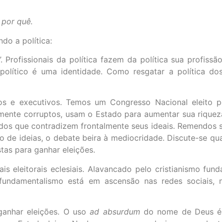
 por quê.
do a política:
ca”. Profissionais da política fazem da política sua profiss
político é uma identidade. Como resgatar a política dos
os e executivos. Temos um Congresso Nacional eleito po
mente corruptos, usam o Estado para aumentar sua riqueza 
idos que contradizem frontalmente seus ideais. Remendos 
o de ideias, o debate beira à mediocridade. Discute-se qu
tas para ganhar eleições.
is eleitorais eclesiais. Alavancado pelo cristianismo fun
 fundamentalismo está em ascensão nas redes sociais, n
ganhar eleições. O uso
ad absurdum
do nome de Deus é 