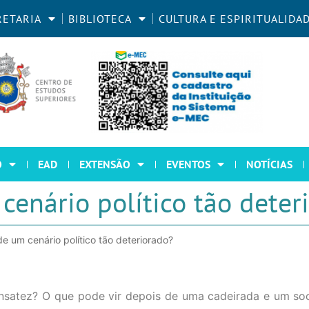
RETARIA
BIBLIOTECA
CULTURA E ESPIRITUALIDA
O
EAD
EXTENSÃO
EVENTOS
NOTÍCIAS
cenário político tão deter
e um cenário político tão deteriorado?
ensatez? O que pode vir depois de uma cadeirada e um so