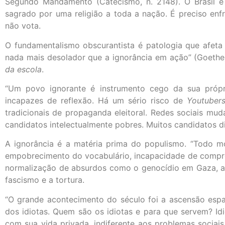
Segundo Mandamento (Catecismo, n. 2148). O Brasil é
sagrado por uma religião a toda a nação. É preciso enf
não vota.
O fundamentalismo obscurantista é patologia que afet
nada mais desolador que a ignorância em ação” (Goethe)
da escola
.
“Um povo ignorante é instrumento cego da sua própria
incapazes de reflexão. Há um sério risco de
Youtubers
tradicionais de propaganda eleitoral. Redes sociais muda
candidatos intelectualmente pobres. Muitos candidatos 
A ignorância é a matéria prima do populismo. “Todo mov
empobrecimento do vocabulário, incapacidade de compre
normalização de absurdos como o genocídio em Gaza, a em
fascismo e a tortura.
“O grande acontecimento do século foi a ascensão espant
dos idiotas. Quem são os idiotas e para que servem? I
com sua vida privada, indiferente aos problemas sociais e