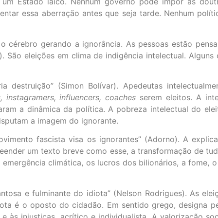
 um Estado laico. Nenhum governo pode impor as doutr
rentar essa aberração antes que seja tarde. Nenhum polít
a o cérebro gerando a ignorância. As pessoas estão pen
. São eleições em clima de indigência intelectual. Algun
 destruição” (Simon Bolívar). Apedeutas intelectualmen
, instagramers, influencers, coaches
serem eleitos. A int
ram a dinâmica da política. A pobreza intelectual do elei
disputam a imagem do ignorante.
imento fascista visa os ignorantes” (Adorno). A explica
ender um texto breve como esse, a transformação de tudo
ergência climática, os lucros dos bilionários, a fome, o 
osa e fulminante do idiota” (Nelson Rodrigues). As eleiç
diota é o oposto do cidadão. Em sentido grego, designa 
 às injustiças, acrítico e individualista. A valorização s