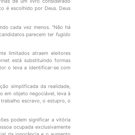
inas de um livro considerado
ico é escolhido por Deus. Deus
sando cada vez menos. “Não há
s candidatos parecem ter
fugido
te limitados atraem eleitores
ernet está substituindo formas
tor o leva a identificar-se com
ção simplificada da realidade,
 em objeto negociável, leva à
trabalho escravo, o estupro, o
ões podem significar a vitória
pessoa ocupada exclusivamente
ocial da ignorância e o aumento