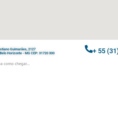
ristiano Guimarães, 2127
+ 55 (31
- Belo Horizonte - MG CEP: 31720 300
a como chegar...