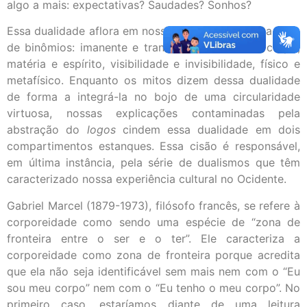
algo a mais: expectativas? Saudades? Sonhos?
Essa dualidade aflora em nossa fala mediante uma série
de binômios: imanente e transcendente, alma e corpo,
matéria e espírito, visibilidade e invisibilidade, físico e
metafísico. Enquanto os mitos dizem dessa dualidade
de forma a integrá-la no bojo de uma circularidade
virtuosa, nossas explicações contaminadas pela
abstração do
logos
cindem essa dualidade em dois
compartimentos estanques. Essa cisão é responsável,
em última instância, pela série de dualismos que têm
caracterizado nossa experiência cultural no Ocidente.
Gabriel Marcel (1879-1973), filósofo francês, se refere à
corporeidade como sendo uma espécie de “zona de
fronteira entre o ser e o ter”. Ele caracteriza a
corporeidade como zona de fronteira porque acredita
que ela não seja identificável sem mais nem com o “Eu
sou meu corpo” nem com o “Eu tenho o meu corpo”. No
primeiro caso, estaríamos diante de uma leitura