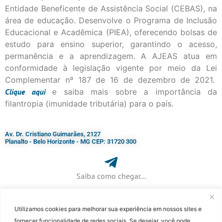
Entidade Beneficente de Assistência Social (CEBAS), na
área de educação. Desenvolve o Programa de Inclusão
Educacional e Acadêmica (PIEA), oferecendo bolsas de
estudo para ensino superior, garantindo o acesso,
permanência e a aprendizagem. A AJEAS atua em
conformidade à legislação vigente por meio da Lei
Complementar nº 187 de 16 de dezembro de 2021.
Clique
aqui
e saiba mais sobre a importância da
filantropia (imunidade tributária) para o país.
Av. Dr. Cristiano Guimarães, 2127
Planalto - Belo Horizonte - MG CEP: 31720 300
Saiba como chegar...
Utilizamos cookies para melhorar sua experiência em nossos sites e
+ 55 (31) 3115-7000​
fornecer funcionalidade de redes sociais. Se desejar, você pode