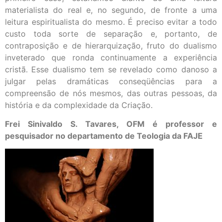
materialista do real e, no segundo, de fronte a uma
leitura espiritualista do mesmo. É preciso evitar a todo
custo toda sorte de separação e, portanto, de
contraposição e de hierarquização, fruto do dualismo
inveterado que ronda continuamente a experiência
cristã. Esse dualismo tem se revelado como danoso a
julgar pelas dramáticas conseqüências para a
compreensão de nós mesmos, das outras pessoas, da
história e da complexidade da Criação.
Frei Sinivaldo S. Tavares, OFM é professor e
pesquisador no departamento de Teologia da FAJE