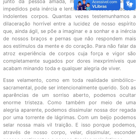
junto da pessoa amada, mas somos violentamente
impedidos pela inércia e lentidão de nossos pesados e
indolentes corpos. Quantas vezes testemunhamos a
dilaceração horrível entre a lucidez de nosso espírito
que, ainda ágil, se põe a imaginar e a sonhar e a inércia
de nossos braços e pernas que não respondem mais
aos estímulos da mente e do coração. Para não falar da
atroz experiência de corpos cuja força e vigor são
completamente sugados por dores inexprimíveis que
acabam minando toda e qualquer alegria de viver.
Esse velamento, como em toda realidade simbólico-
sacramental, pode ser intencionalmente querido. Sob as
aparências de um sorriso aberto, podemos ocultar
enorme tristeza. Como também por meio de uma
alegria aparente, podemos dissimular nossa dor regada
por uma torrente de lágrimas. Com um beijo podemos
selar nossa mais vil traição. E isso porque podemos,
através de nosso corpo, velar, dissimular, esconder