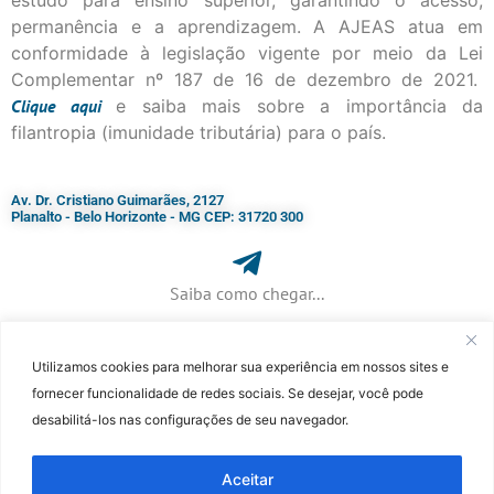
permanência e a aprendizagem. A AJEAS atua em
conformidade à legislação vigente por meio da Lei
Complementar nº 187 de 16 de dezembro de 2021.
Clique
aqui
e saiba mais sobre a importância da
filantropia (imunidade tributária) para o país.
Av. Dr. Cristiano Guimarães, 2127
Planalto - Belo Horizonte - MG CEP: 31720 300
Saiba como chegar...
Utilizamos cookies para melhorar sua experiência em nossos sites e
+ 55 (31) 3115-7000​
fornecer funcionalidade de redes sociais. Se desejar, você pode
desabilitá-los nas configurações de seu navegador.
©Faculdade Jesuíta de Filosofia e Teologia – Site desenvolvido por
Rafael
Patrick de Souza
Aceitar