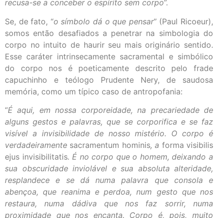
recusa-se a conceber o espírito sem corpo
”.
Se, de fato, “
o símbolo dá o que pensar
” (Paul Ricoeur),
somos então desafiados a penetrar na simbologia do
corpo no intuito de haurir seu mais originário sentido.
Esse caráter intrinsecamente sacramental e simbólico
do corpo nos é poeticamente descrito pelo frade
capuchinho e teólogo Prudente Nery, de saudosa
memória, como um típico caso de antropofania:
“
É aqui, em nossa corporeidade, na precariedade de
alguns gestos e palavras, que se corporifica e se faz
visível a invisibilidade de nosso mistério. O corpo é
verdadeiramente
sacramentum hominis
, a
forma visibilis
ejus invisibilitatis
. É no corpo que o homem, deixando a
sua obscuridade inviolável e sua absoluta alteridade,
resplandece e se dá numa palavra que consola e
abençoa, que reanima e perdoa, num gesto que nos
restaura, numa dádiva que nos faz sorrir, numa
proximidade que nos encanta. Corpo é, pois, muito