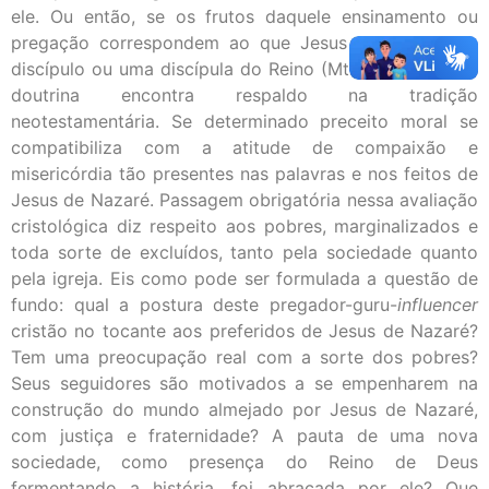
ele. Ou então, se os frutos daquele ensinamento ou
pregação correspondem ao que Jesus espera de um
discípulo ou uma discípula do Reino (Mt 7,17-20). Se tal
doutrina encontra respaldo na tradição
neotestamentária. Se determinado preceito moral se
compatibiliza com a atitude de compaixão e
misericórdia tão presentes nas palavras e nos feitos de
Jesus de Nazaré. Passagem obrigatória nessa avaliação
cristológica diz respeito aos pobres, marginalizados e
toda sorte de excluídos, tanto pela sociedade quanto
pela igreja. Eis como pode ser formulada a questão de
fundo: qual a postura deste pregador-guru-
influencer
cristão no tocante aos preferidos de Jesus de Nazaré?
Tem uma preocupação real com a sorte dos pobres?
Seus seguidores são motivados a se empenharem na
construção do mundo almejado por Jesus de Nazaré,
com justiça e fraternidade? A pauta de uma nova
sociedade, como presença do Reino de Deus
fermentando a história, foi abraçada por ele? Que