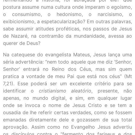
postura assume numa cultura onde imperam o egoísmo,
o consumismo, o hedonismo, o narcisismo, o
exibicionismo, a espetacularização? Em outras palavras,
sabe assumir atitudes proféticas, nos passos de Jesus
de Nazaré, na contramão da mundanidade, avessa ao
querer de Deus?
Na catequese do evangelista Mateus, Jesus lança uma
séria advertência: “nem todo aquele que me diz ‘Senhor,
Senhor’ entrará no Reino dos Céus, mas sim quem
pratica a vontade de meu Pai que está nos céus” (Mt
7,21). Esse poderá ser um excelente critério para se
identificar o
cristianismo aleatório
, presente, não
apenas, no mundo digital, e sim, em qualquer lugar
onde se invoca o nome de Jesus Cristo e se tem a
ousadia de lhe referir certas verdades, como se fossem
emanadas diretamente dele e gozassem de sua total
aprovação. Assim como no Evangelho Jesus advertiu
os discípulos contra o “fermento dos fariseus e dos