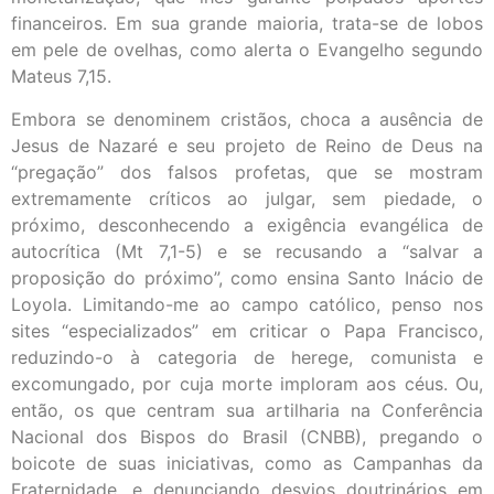
financeiros. Em sua grande maioria, trata-se de lobos
em pele de ovelhas, como alerta o Evangelho segundo
Mateus 7,15.
Embora se denominem cristãos, choca a ausência de
Jesus de Nazaré e seu projeto de Reino de Deus na
“pregação” dos falsos profetas, que se mostram
extremamente críticos ao julgar, sem piedade, o
próximo, desconhecendo a exigência evangélica de
autocrítica (Mt 7,1-5) e se recusando a “salvar a
proposição do próximo”, como ensina Santo Inácio de
Loyola. Limitando-me ao campo católico, penso nos
sites “especializados” em criticar o Papa Francisco,
reduzindo-o à categoria de herege, comunista e
excomungado, por cuja morte imploram aos céus. Ou,
então, os que centram sua artilharia na Conferência
Nacional dos Bispos do Brasil (CNBB), pregando o
boicote de suas iniciativas, como as Campanhas da
Fraternidade, e denunciando desvios doutrinários em