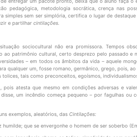
de entregar um pacote pronto, deixa que o aluno faça o e
nção pedagógica, metodologia socrática, crença nas pos
ra simples sem ser simplória, certifica o lugar de destaqu
ir e partilhar
cintilações.
ituação sociocultural não era promissora. Tempos obs
 ao patrimônio cultural, certo desprezo pelo passado e
versidades – em todos os âmbitos da vida – aquele mon
para qualquer um, fosse romano, germânico, grego, pois, a
olices, tais como preconceitos, egoísmos, individualismos
o, pois atesta que mesmo em condições adversas e val
se disse, um incêndio começa pequeno – por fagulhas ou cen
guns exemplos, aleatórios, das
Cintilações:
z humilde; que se envergonhe o homem de ser soberbo (Em 