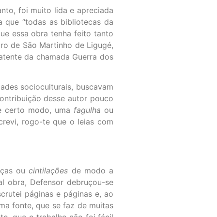
nto, foi muito lida e apreciada
a que “todas as bibliotecas da
e essa obra tenha feito tanto
ro de São Martinho de Ligugé,
mbatente da chamada Guerra dos
ades socioculturais, buscavam
 contribuição desse autor pouco
 de certo modo, uma
fagulha
ou
crevi, rogo-te que o leias com
enças ou
cintilações
de modo a
tal obra, Defensor debruçou-se
crutei páginas e páginas e, ao
ma fonte, que se faz de muitas
o, que o trabalho não foi fácil