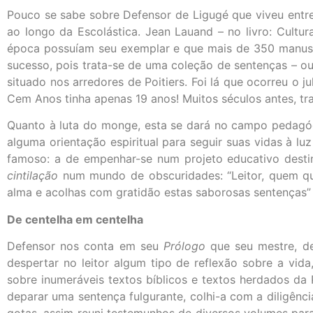
Pouco se sabe sobre Defensor de Ligugé que viveu entre 
ao longo da Escolástica. Jean Lauand – no livro: Cultu
época possuíam seu exemplar e que mais de 350 manuscr
sucesso, pois trata-se de uma coleção de sentenças – o
situado nos arredores de Poitiers. Foi lá que ocorreu 
Cem Anos tinha apenas 19 anos! Muitos séculos antes, tra
Quanto à luta do monge, esta se dará no campo pedagóg
alguma orientação espiritual para seguir suas vidas à lu
famoso: a de empenhar-se num projeto educativo dest
cintilação
num mundo de obscuridades: “Leitor, quem quer
alma e acolhas com gratidão estas saborosas sentenças” (I
De centelha em centelha
Defensor nos conta em seu
Prólogo
que seu mestre, de
despertar no leitor algum tipo de reflexão sobre a vid
sobre inumeráveis textos bíblicos e textos herdados da 
deparar uma sentença fulgurante, colhi-a com a diligên
gotas, assim reuni testemunhos de diversos volumes para t