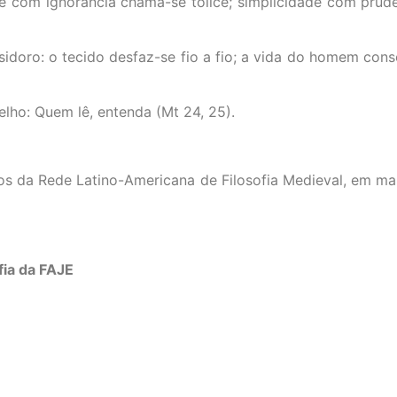
e com ignorância chama-se tolice; simplicidade com prudên
sidoro: o tecido desfaz-se fio a fio; a vida do homem consom
lho: Quem lê, entenda (Mt 24, 25).
ssos da Rede Latino-Americana de Filosofia Medieval, em 
fia da FAJE