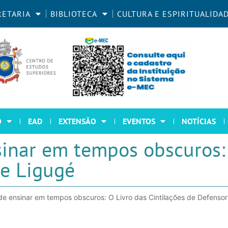
RETARIA
BIBLIOTECA
CULTURA E ESPIRITUALIDA
O
EAD
EXTENSÃO
EVENTOS
NOTÍCIAS
sinar em tempos obscuros:
de Ligugé
de ensinar em tempos obscuros: O Livro das Cintilações de Defenso