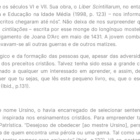
os séculos VI e VII. Sua obra, o
Liber Scintillarum,
no enta
ra e Educação na Idade Média (1998, p. 123) – nos inform
itos chegaram até nós”. Não deixa de nos surpreender qu
u
cintilações
– escrita por esse monge do longínquo mostei
o julgamento de Joana D’Arc em maio de 1431. A jovem co
vavam-se ali outras guerras e de outros matizes.
ico e da formação das pessoas que, apesar das adversid
z dos preceitos cristãos. Talvez tenha sido essa a grande
inado a qualquer um interessado em aprender, e assim,
 que tu sejas, que lês este pequeno livro, eu, que o es
bid., p.131).
 nome Ursino, o havia encarregado de selecionar sent
a, inspirada nos ensinamentos cristãos. Para empreender 
Patrística. “Desejoso de obedecer [ao mestre Ursino], pers
cia de quem encontra uma pérola ou uma gema. Tal como u
entar compor esse opúsculo” (Ibid., p.132). Vê-se, portant