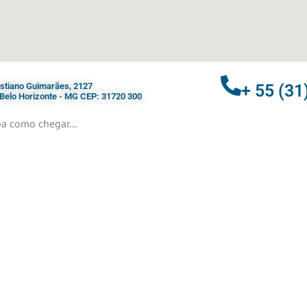
ristiano Guimarães, 2127
+ 55 (31
- Belo Horizonte - MG CEP: 31720 300
a como chegar...