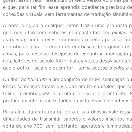
e que, para tal fim, esse aprendiz obediente precisou d
conexões virtuais, sem ferramentas de tradução simultâ
A obra, dirigida a qualquer leitor, trazia uma propos
que nos oferecem saberes compactados em
pílulas.
E
autoajuda
, com breves e cômodas receitas para se obte
contribuído para “pregadores em busca de argumentos p
almas, para pessoas desejosas de encontrar orientação pa
nós, leitores do século XXI – muitas vezes desavisados
que o outro – seja ele quem for – tenha
acesso à cultura 
O Liber Scintillarum
é um conjunto de 2494 sentenças o
Essas sentenças foram divididas em 81 capítulos, que se
tolice, a embriaguez, a mentira, o riso e o pranto etc
profundamente as vicissitudes da vida. Suas respectivas
Para além da estrutura da obra e sua divisão vale res
dificuldades de transmitir saberes e valores inscritos n
volta do ano 700, sem, portanto, aparatos e luminosidad