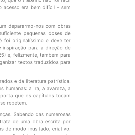
o acesso era bem difícil – sem
comum depararmo-nos com obras
suficiente pequenas doses de
foi originalíssimo e deve ter
 inspiração para a direção de
125) e, felizmente, também para
ganizar textos traduzidos para
ados e da literatura patrística.
s humanas: a ira, a avareza, a
Importa que os capítulos tocam
 se repetem.
tenças. Sabendo das numerosas
e trata de uma obra escrita por
s de modo inusitado, criativo,