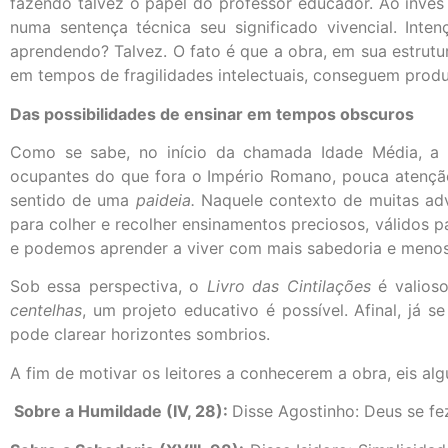
fazendo talvez o papel do professor educador. Ao invés 
numa sentença técnica seu significado vivencial. Inte
aprendendo? Talvez. O fato é que a obra, em sua estrutu
em tempos de fragilidades intelectuais, conseguem produz
Das
possibilidades de ensinar em tempos obscuros
Como se sabe, no início da chamada Idade Média, a s
ocupantes do que fora o Império Romano, pouca atenção
sentido de uma
paideia.
Naquele contexto de muitas ad
para colher e recolher ensinamentos preciosos, válidos 
e podemos aprender a viver com mais sabedoria e menos t
Sob essa perspectiva, o
Livro das Cintilações
é valios
centelhas
, um projeto educativo é possível. Afinal, já 
pode clarear horizontes sombrios.
A fim de motivar os leitores a conhecerem a obra, eis al
Sobre a Humildade (IV, 28):
Disse Agostinho: Deus se fe