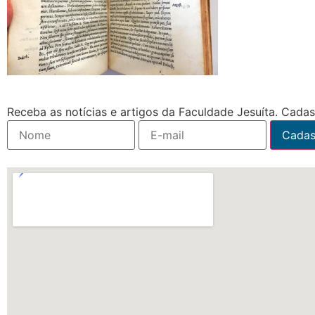
Receba as notícias e artigos da Faculdade Jesuíta. Cadast