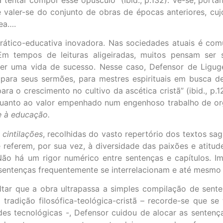
e valer-se do conjunto de obras de épocas anteriores, cuj
nea….
ta prático-educativa inovadora. Nas sociedades atuais é 
m tempos de leituras aligeiradas, muitos pensam ser 
r uma vida de sucesso. Nesse caso, Defensor de Ligugé 
ara seus sermões, para mestres espirituais em busca de
ra o crescimento no cultivo da ascética cristã” (ibid., p.
 quanto ao valor empenhado num engenhoso trabalho de or
e à educação.
u
cintilações
, recolhidas do vasto repertório dos textos sagr
 referem, por sua vez, à diversidade das paixões e atitude
. Não há um rigor numérico entre sentenças e capítulos. 
 sentenças frequentemente se interrelacionam e até mesmo
saltar que a obra ultrapassa a simples compilação de sen
a tradição filosófica-teológica-cristã – recorde-se que s
es tecnológicas -, Defensor cuidou de alocar as sentença