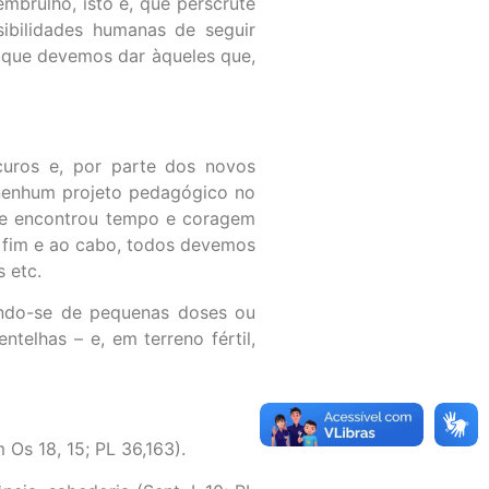
mbrulho, isto é, que perscrute
sibilidades humanas de seguir
e que devemos dar àqueles que,
curos e, por parte dos novos
 nenhum projeto pedagógico no
ge encontrou tempo e coragem
o fim e ao cabo, todos devemos
 etc.
endo-se de pequenas doses ou
telhas – e, em terreno fértil,
Os 18, 15; PL 36,163).