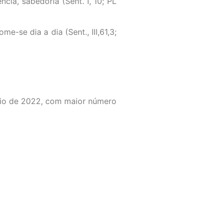
cia, sabedoria (Sent. I, 10; PL
e-se dia a dia (Sent., III,61,3;
maio de 2022, com maior número