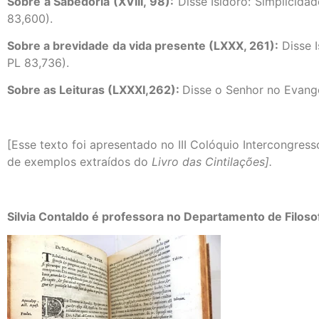
Sobre a Sabedoria (XVIII, 98):
Disse Isidoro: Simplicidad
83,600).
Sobre a brevidade da vida presente (LXXX, 261):
Disse I
PL 83,736).
Sobre as Leituras (LXXXI,262):
Disse o Senhor no Evange
[Esse texto foi apresentado no III Colóquio Intercongre
de exemplos extraídos do
Livro das Cintilações].
Silvia Contaldo é professora no Departamento de Filoso